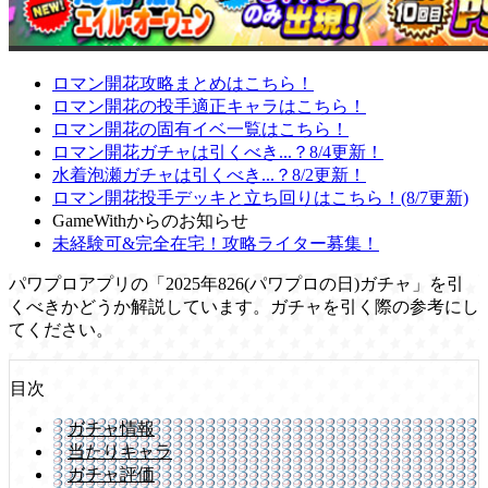
ロマン開花攻略まとめはこちら！
ロマン開花の投手適正キャラはこちら！
ロマン開花の固有イベ一覧はこちら！
ロマン開花ガチャは引くべき...？8/4更新！
水着泡瀬ガチャは引くべき...？8/2更新！
ロマン開花投手デッキと立ち回りはこちら！(8/7更新)
GameWithからのお知らせ
未経験可&完全在宅！攻略ライター募集！
パワプロアプリの「2025年826(パワプロの日)ガチャ」を引
くべきかどうか解説しています。ガチャを引く際の参考にし
てください。
目次
ガチャ情報
当たりキャラ
ガチャ評価