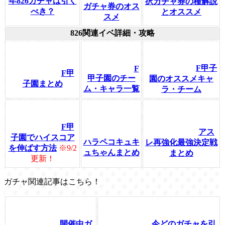
年826ガチャは引く
択ガチャ券の種解説
ガチャ券のオス
べき？
とオススメ
スメ
826関連イベ詳細・攻略
F甲子
F
F甲
甲子園のチー
園のオススメキャ
子園まとめ
ム・キャラ一覧
ラ・チーム
F甲
アス
子園でハイスコア
ハラペコキュキ
レ再強化最強決定戦
を伸ばす方法
※9/2
ュちゃんまとめ
まとめ
更新！
ガチャ関連記事はこちら！
開催中ガ
今どのガチャを引