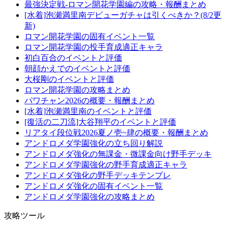
最強決定戦-ロマン開花学園編の攻略・報酬まとめ
[水着]泡瀬満里南デビューガチャは引くべきか？(8/2更
新)
ロマン開花学園の固有イベント一覧
ロマン開花学園の投手育成適正キャラ
初白百合のイベントと評価
朝顔かえでのイベントと評価
大桜剛のイベントと評価
ロマン開花学園の攻略まとめ
パワチャン2026の概要・報酬まとめ
[水着]泡瀬満里南のイベントと評価
[復活の二刀流]大谷翔平のイベントと評価
リアタイ段位戦2026夏ノ壱~肆の概要・報酬まとめ
アンドロメダ学園強化の立ち回り解説
アンドロメダ強化の無課金・微課金向け野手デッキ
アンドロメダ学園強化の野手育成適正キャラ
アンドロメダ強化の野手デッキテンプレ
アンドロメダ強化の固有イベント一覧
アンドロメダ学園強化の攻略まとめ
攻略ツール