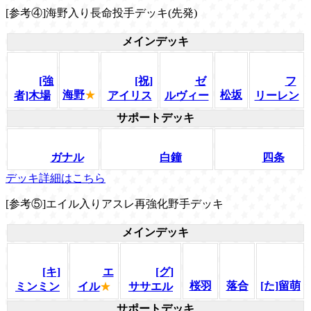
[参考④]海野入り長命投手デッキ(先発)
メインデッキ
[強
[祝]
ゼ
フ
海野
★
松坂
者]木場
アイリス
ルヴィー
リーレン
サポートデッキ
ガナル
白鐘
四条
デッキ詳細はこちら
[参考⑤]エイル入りアスレ再強化野手デッキ
メインデッキ
[キ]
エ
[グ]
桜羽
落合
[た]留萌
ミンミン
イル
★
ササエル
サポートデッキ