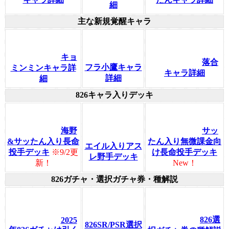
細
主な新規覚醒キャラ
キョ
落合
フラ小鷹キャラ
ミンミンキャラ詳
キャラ詳細
詳細
細
826キャラ入りデッキ
海野
サッ
&サッたん入り長命
たん入り無微課金向
エイル入りアス
投手デッキ
※9/2更
け長命投手デッキ
レ野手デッキ
新！
New！
826ガチャ・選択ガチャ券・種解説
826選
2025
826SR/PSR選択