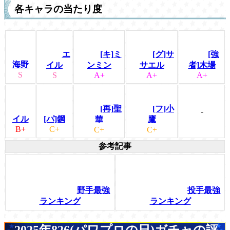
各キャラの当たり度
エ
[キ]ミ
[グ]サ
[強
海野
イル
ンミン
サエル
者]木場
S
S
A+
A+
A+
[再]聖
[フ]小
-
イル
[パ]鋼
華
鷹
B+
C+
C+
C+
参考記事
野手最強
投手最強
ランキング
ランキング