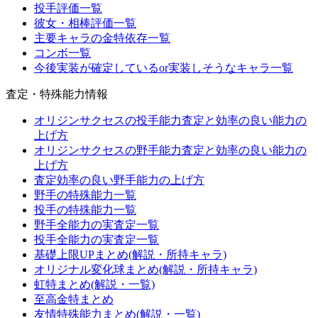
投手評価一覧
彼女・相棒評価一覧
主要キャラの金特依存一覧
コンボ一覧
今後実装が確定しているor実装しそうなキャラ一覧
査定・特殊能力情報
オリジンサクセスの投手能力査定と効率の良い能力の
上げ方
オリジンサクセスの野手能力査定と効率の良い能力の
上げ方
査定効率の良い野手能力の上げ方
野手の特殊能力一覧
投手の特殊能力一覧
野手全能力の実査定一覧
投手全能力の実査定一覧
基礎上限UPまとめ(解説・所持キャラ)
オリジナル変化球まとめ(解説・所持キャラ)
虹特まとめ(解説・一覧)
至高金特まとめ
友情特殊能力まとめ(解説・一覧)