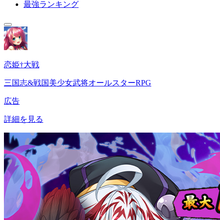
最強ランキング
恋姫†大戦
三国志&戦国美少女武将オールスターRPG
広告
詳細を見る