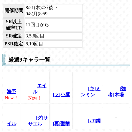
8/21(木)ﾒﾝﾃ後 ～
開催期間
9/8(月)8:59
SR以上
11回目から
確率UP
SR確定
3,5,6回目
PSR確定
8,10回目
厳選9キャラ一覧
エイ
[キ]ミ
[強
海野
ル
[フ]小鷹
ンミン
者]木場
New！
New！
-
[グ]サ
[パ]鋼
イル
[再]聖華
サエル