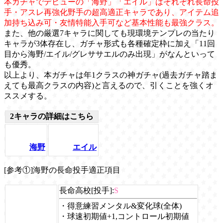
本ガチャでデビューの「海野」「エイル」はそれぞれ長命投
手・アスレ再強化野手の超高適正キャラであり、アイテム追
加持ち込み可・友情特能入手可など基本性能も最強クラス。
また、他の厳選7キャラに関しても現環境テンプレの当たり
キャラが3体存在し、ガチャ形式も各種確定枠に加え「11回
目から海野/エイル/グレササエルのみ出現」がなんといって
も優秀。
以上より、本ガチャは年1クラスの神ガチャ(過去ガチャ踏ま
えても最高クラスの内容)と言えるので、引くことを強くオ
ススメする。
2キャラの詳細はこちら
海野
エイル
[参考①]海野の長命投手適正項目
長命高校[投手]:
S
・得意練習メンタル&変化球(全体)
・球速初期値+1,コントロール初期値