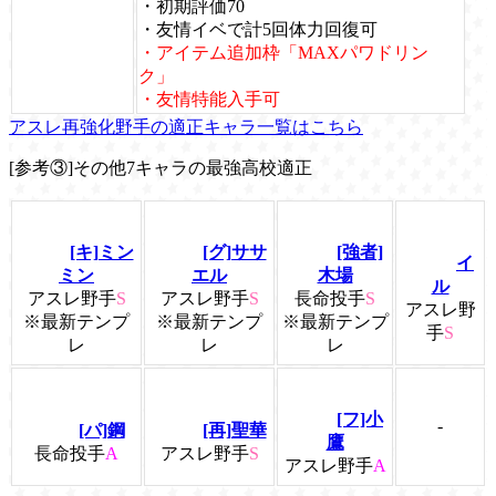
・初期評価70
・友情イベで計5回体力回復可
・アイテム追加枠「MAXパワドリン
ク」
・友情特能入手可
アスレ再強化野手の適正キャラ一覧はこちら
[参考③]その他7キャラの最強高校適正
[キ]ミン
[グ]ササ
[強者]
イ
ミン
エル
木場
ル
アスレ野手
S
アスレ野手
S
長命投手
S
アスレ野
※最新テンプ
※最新テンプ
※最新テンプ
手
S
レ
レ
レ
[フ]小
-
[パ]鋼
[再]聖華
鷹
長命投手
A
アスレ野手
S
アスレ野手
A