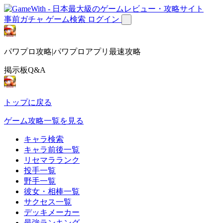
事前ガチャ
ゲーム検索
ログイン
パワプロ攻略|パワプロアプリ最速攻略
掲示板Q&A
トップに戻る
ゲーム攻略一覧を見る
キャラ検索
キャラ前後一覧
リセマラランク
投手一覧
野手一覧
彼女・相棒一覧
サクセス一覧
デッキメーカー
最強ランキング