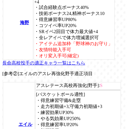
+4
・試合経験点ボーナス40%
・技術ボーナス24,精神ボーナス10
・得意練習率UP80%
海野
・コツイベ率UP20%
・SRイベ2回目で体力最大値+4
・全レアイベで体力増減選択可
・アイテム追加枠「野球神のお守り」
・友情特能入手可
・オリ変入手可(確定)
長命高校投手の適正キャラ一覧はこちら
[参考②]エイルのアスレ再強化野手適正項目
アスレテース高校再強化[野手]:
S
[バスケットボール適性]
・得意練習守備&走塁
・走力初期値+3,守備力初期値+3
・練習効果UP30%
・やる気効果UP250%
エイル
・得意練習率UP20%