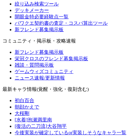
絞り込み検索ツール
デッキメーカー
開眼金特必要経験点一覧
パワクエ契約書の査定・コスパ算出ツール
新フレンド募集掲示板
コミュニティ・掲示板・攻略速報
新フレンド募集掲示板
栄冠クロスのフレンド募集掲示板
雑談・質問掲示板
ゲームウィズコミュニティ
ニュース速報/更新情報
最新キャラ情報(覚醒・強化・復刻含む)
初白百合
朝顔かえで
大桜剛
[水着]泡瀬満里南
[復活の二刀流]大谷翔平
今後実装が確定しているor実装しそうなキャラ一覧