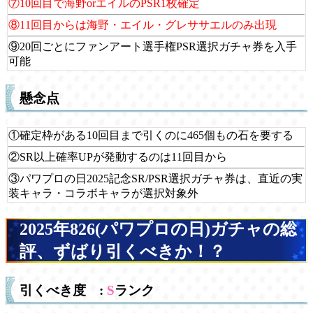
⑦10回目で海野orエイルのPSR1枚確定
⑧11回目からは海野・エイル・グレササエルのみ出現
⑨20回ごとにファンアート選手権PSR選択ガチャ券を入手
可能
懸念点
①確定枠がある10回目まで引くのに465個もの石を要する
②SR以上確率UPが発動するのは11回目から
③パワプロの日2025記念SR/PSR選択ガチャ券は、直近の実
装キャラ・コラボキャラが選択対象外
2025年826(パワプロの日)ガチャの総
評、ずばり引くべきか！？
引くべき度 :
S
ランク