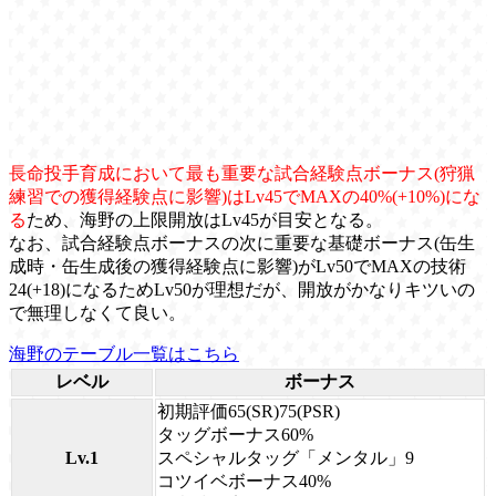
長命投手育成において最も重要な試合経験点ボーナス(狩猟
練習での獲得経験点に影響)はLv45でMAXの40%(+10%)にな
る
ため、海野の上限開放はLv45が目安となる。
なお、試合経験点ボーナスの次に重要な基礎ボーナス(缶生
成時・缶生成後の獲得経験点に影響)がLv50でMAXの技術
24(+18)になるためLv50が理想だが、開放がかなりキツいの
で無理しなくて良い。
海野のテーブル一覧はこちら
レベル
ボーナス
初期評価65(SR)75(PSR)
タッグボーナス60%
Lv.1
スペシャルタッグ「メンタル」9
コツイベボーナス40%