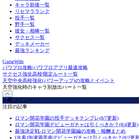
キャラ前後一覧
リセマラランク
投手一覧
野手一覧
彼女・相棒一覧
サクセス一覧
デッキメーカー
最強ランキング
GameWith
パワプロ攻略|パワプロアプリ最速攻略
サクセス強化高校|限定ルート一覧
天空中央高校強化(パワーアップ)の攻略とイベント
天空強化時のキャラ別放出ハート一覧
攻略 メニュー
注目の記事
ロマン開花学園の投手デッキテンプレ(8/7更新)
ロマン開花学園デビューガチャは引くべきか？(8/4更新)
最強決定戦-ロマン開花学園編の攻略・報酬まとめ
[水着]泡瀬満里南デビューガチャは引くべきか？(8/2更新