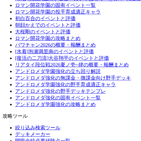
ロマン開花学園の固有イベント一覧
ロマン開花学園の投手育成適正キャラ
初白百合のイベントと評価
朝顔かえでのイベントと評価
大桜剛のイベントと評価
ロマン開花学園の攻略まとめ
パワチャン2026の概要・報酬まとめ
[水着]泡瀬満里南のイベントと評価
[復活の二刀流]大谷翔平のイベントと評価
リアタイ段位戦2026夏ノ壱~肆の概要・報酬まとめ
アンドロメダ学園強化の立ち回り解説
アンドロメダ強化の無課金・微課金向け野手デッキ
アンドロメダ学園強化の野手育成適正キャラ
アンドロメダ強化の野手デッキテンプレ
アンドロメダ強化の固有イベント一覧
アンドロメダ学園強化の攻略まとめ
攻略ツール
絞り込み検索ツール
デッキメーカー
開眼金特必要経験点一覧