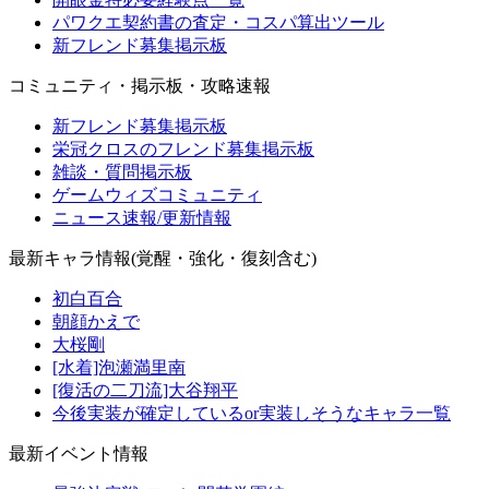
パワクエ契約書の査定・コスパ算出ツール
新フレンド募集掲示板
コミュニティ・掲示板・攻略速報
新フレンド募集掲示板
栄冠クロスのフレンド募集掲示板
雑談・質問掲示板
ゲームウィズコミュニティ
ニュース速報/更新情報
最新キャラ情報(覚醒・強化・復刻含む)
初白百合
朝顔かえで
大桜剛
[水着]泡瀬満里南
[復活の二刀流]大谷翔平
今後実装が確定しているor実装しそうなキャラ一覧
最新イベント情報