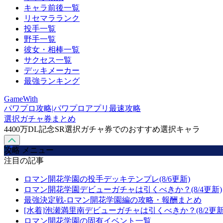
キャラ前後一覧
リセマラランク
投手一覧
野手一覧
彼女・相棒一覧
サクセス一覧
デッキメーカー
最強ランキング
GameWith
パワプロ攻略|パワプロアプリ最速攻略
選択ガチャ券まとめ
4400万DL記念SR選択ガチャ券でのおすすめ選択キャラ
攻略 メニュー
注目の記事
ロマン開花学園の投手デッキテンプレ(8/6更新)
ロマン開花学園デビューガチャは引くべきか？(8/4更新)
最強決定戦-ロマン開花学園編の攻略・報酬まとめ
[水着]泡瀬満里南デビューガチャは引くべきか？(8/2更新
ロマン開花学園の固有イベント一覧