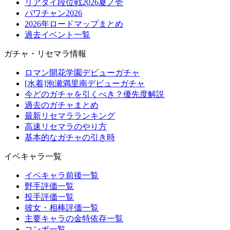
リアタイ段位戦2026夏ノ壱
パワチャン2026
2026年ロードマップまとめ
過去イベント一覧
ガチャ・リセマラ情報
ロマン開花学園デビューガチャ
[水着]泡瀬満里南デビューガチャ
今どのガチャを引くべき？優先度解説
過去のガチャまとめ
最新リセマラランキング
高速リセマラのやり方
基本的なガチャの引き時
イベキャラ一覧
イベキャラ前後一覧
野手評価一覧
投手評価一覧
彼女・相棒評価一覧
主要キャラの金特依存一覧
コンボ一覧