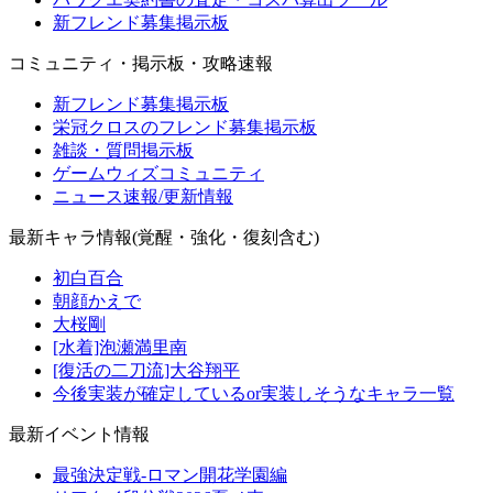
新フレンド募集掲示板
コミュニティ・掲示板・攻略速報
新フレンド募集掲示板
栄冠クロスのフレンド募集掲示板
雑談・質問掲示板
ゲームウィズコミュニティ
ニュース速報/更新情報
最新キャラ情報(覚醒・強化・復刻含む)
初白百合
朝顔かえで
大桜剛
[水着]泡瀬満里南
[復活の二刀流]大谷翔平
今後実装が確定しているor実装しそうなキャラ一覧
最新イベント情報
最強決定戦-ロマン開花学園編