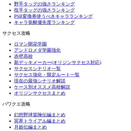
野手タッグの強さランキング
投手タッグの強さランキング
PSR変換券使うべきキャラランキング
キャラ覚醒優先度ランキング
サクセス攻略
ロマン開花学園
アンドロメダ学園強化
赤壁高校
新デッキメーカー(オリジンサクセス対応)
サクセスシナリオ一覧
サクセス強化・限定ルート一覧
現在の最強シナリオ解説
ケース別オススメ高校解説
オリジンサクセスまとめ
パワクエ攻略
幻想野球冒険伝編まとめ
冥界トライアル編まとめ
月姫伝編まとめ