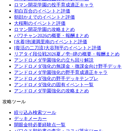
ロマン開花学園の投手育成適正キャラ
初白百合のイベントと評価
朝顔かえでのイベントと評価
大桜剛のイベントと評価
ロマン開花学園の攻略まとめ
パワチャン2026の概要・報酬まとめ
[水着]泡瀬満里南のイベントと評価
[復活の二刀流]大谷翔平のイベントと評価
リアタイ段位戦2026夏ノ壱~肆の概要・報酬まとめ
アンドロメダ学園強化の立ち回り解説
アンドロメダ強化の無課金・微課金向け野手デッキ
アンドロメダ学園強化の野手育成適正キャラ
アンドロメダ強化の野手デッキテンプレ
アンドロメダ強化の固有イベント一覧
アンドロメダ学園強化の攻略まとめ
攻略ツール
絞り込み検索ツール
デッキメーカー
開眼金特必要経験点一覧
パワクエ契約書の査定・コスパ算出ツール