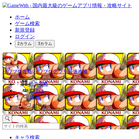
ホーム
ゲーム検索
新規登録
ログイン
2カラム
3カラム
パワプロ攻略|パワプロアプリ最速攻略
他の攻略
コミュ
速報
掲示板
キャラ検索