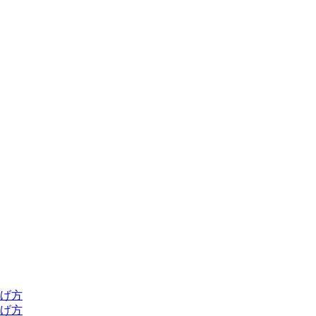
げ方
げ方