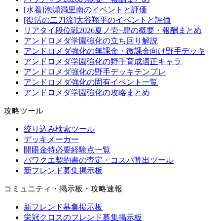
[水着]泡瀬満里南のイベントと評価
[復活の二刀流]大谷翔平のイベントと評価
リアタイ段位戦2026夏ノ壱~肆の概要・報酬まとめ
アンドロメダ学園強化の立ち回り解説
アンドロメダ強化の無課金・微課金向け野手デッキ
アンドロメダ学園強化の野手育成適正キャラ
アンドロメダ強化の野手デッキテンプレ
アンドロメダ強化の固有イベント一覧
アンドロメダ学園強化の攻略まとめ
攻略ツール
絞り込み検索ツール
デッキメーカー
開眼金特必要経験点一覧
パワクエ契約書の査定・コスパ算出ツール
新フレンド募集掲示板
コミュニティ・掲示板・攻略速報
新フレンド募集掲示板
栄冠クロスのフレンド募集掲示板