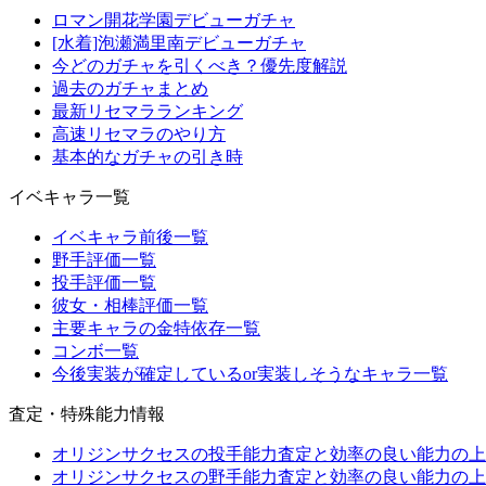
ロマン開花学園デビューガチャ
[水着]泡瀬満里南デビューガチャ
今どのガチャを引くべき？優先度解説
過去のガチャまとめ
最新リセマラランキング
高速リセマラのやり方
基本的なガチャの引き時
イベキャラ一覧
イベキャラ前後一覧
野手評価一覧
投手評価一覧
彼女・相棒評価一覧
主要キャラの金特依存一覧
コンボ一覧
今後実装が確定しているor実装しそうなキャラ一覧
査定・特殊能力情報
オリジンサクセスの投手能力査定と効率の良い能力の上
オリジンサクセスの野手能力査定と効率の良い能力の上