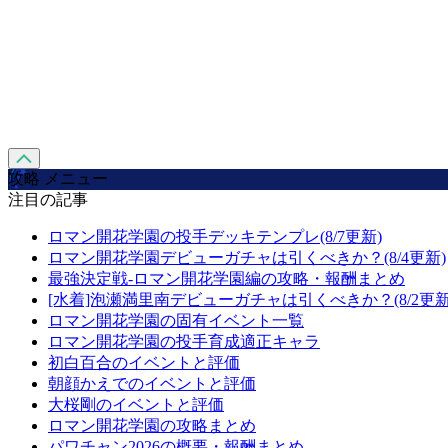
攻略 メニュー
注目の記事
ロマン開花学園の投手デッキテンプレ(8/7更新)
ロマン開花学園デビューガチャは引くべきか？(8/4更新)
最強決定戦-ロマン開花学園編の攻略・報酬まとめ
[水着]泡瀬満里南デビューガチャは引くべきか？(8/2更新
ロマン開花学園の固有イベント一覧
ロマン開花学園の投手育成適正キャラ
初白百合のイベントと評価
朝顔かえでのイベントと評価
大桜剛のイベントと評価
ロマン開花学園の攻略まとめ
パワチャン2026の概要・報酬まとめ