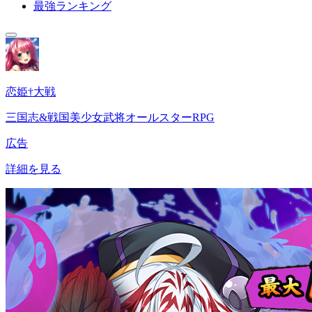
最強ランキング
恋姫†大戦
三国志&戦国美少女武将オールスターRPG
広告
詳細を見る