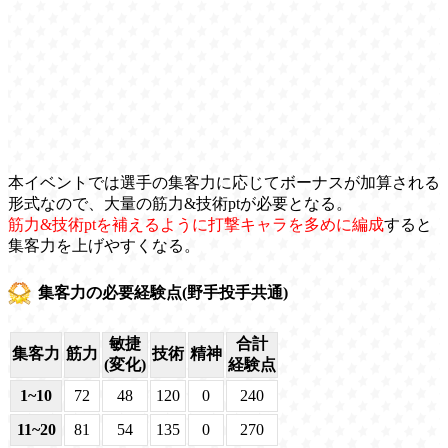
本イベントでは選手の集客力に応じてボーナスが加算される
形式なので、大量の筋力&技術ptが必要となる。
筋力&技術ptを補えるように打撃キャラを多めに編成
すると
集客力を上げやすくなる。
集客力の必要経験点(野手投手共通)
敏捷
合計
集客力
筋力
技術
精神
(変化)
経験点
1~10
72
48
120
0
240
11~20
81
54
135
0
270