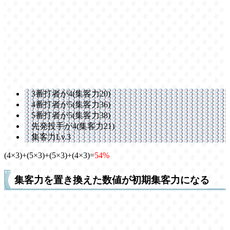
3番打者が4(集客力20)
4番打者が5(集客力36)
5番打者が5(集客力38)
先発投手が4(集客力21)
集客力Lv.3
(4×3)+(5×3)+(5×3)+(4×3)=
54%
集客力を置き換えた数値が初期集客力になる