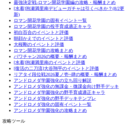
最強決定戦-ロマン開花学園編の攻略・報酬まとめ
[水着]泡瀬満里南デビューガチャは引くべきか？(8/2更
新)
ロマン開花学園の固有イベント一覧
ロマン開花学園の投手育成適正キャラ
初白百合のイベントと評価
朝顔かえでのイベントと評価
大桜剛のイベントと評価
ロマン開花学園の攻略まとめ
パワチャン2026の概要・報酬まとめ
[水着]泡瀬満里南のイベントと評価
[復活の二刀流]大谷翔平のイベントと評価
リアタイ段位戦2026夏ノ壱~肆の概要・報酬まとめ
アンドロメダ学園強化の立ち回り解説
アンドロメダ強化の無課金・微課金向け野手デッキ
アンドロメダ学園強化の野手育成適正キャラ
アンドロメダ強化の野手デッキテンプレ
アンドロメダ強化の固有イベント一覧
アンドロメダ学園強化の攻略まとめ
攻略ツール