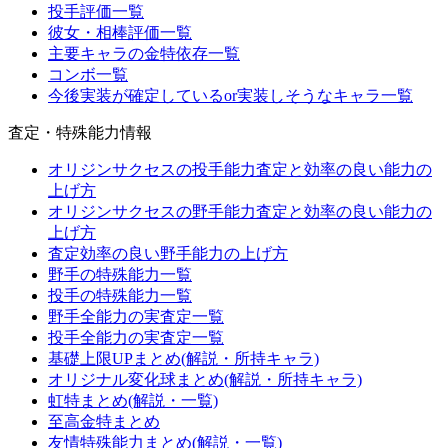
投手評価一覧
彼女・相棒評価一覧
主要キャラの金特依存一覧
コンボ一覧
今後実装が確定しているor実装しそうなキャラ一覧
査定・特殊能力情報
オリジンサクセスの投手能力査定と効率の良い能力の
上げ方
オリジンサクセスの野手能力査定と効率の良い能力の
上げ方
査定効率の良い野手能力の上げ方
野手の特殊能力一覧
投手の特殊能力一覧
野手全能力の実査定一覧
投手全能力の実査定一覧
基礎上限UPまとめ(解説・所持キャラ)
オリジナル変化球まとめ(解説・所持キャラ)
虹特まとめ(解説・一覧)
至高金特まとめ
友情特殊能力まとめ(解説・一覧)