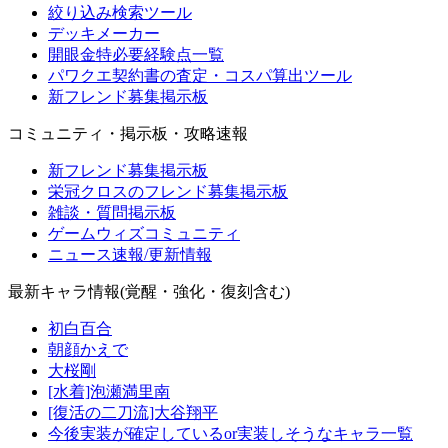
絞り込み検索ツール
デッキメーカー
開眼金特必要経験点一覧
パワクエ契約書の査定・コスパ算出ツール
新フレンド募集掲示板
コミュニティ・掲示板・攻略速報
新フレンド募集掲示板
栄冠クロスのフレンド募集掲示板
雑談・質問掲示板
ゲームウィズコミュニティ
ニュース速報/更新情報
最新キャラ情報(覚醒・強化・復刻含む)
初白百合
朝顔かえで
大桜剛
[水着]泡瀬満里南
[復活の二刀流]大谷翔平
今後実装が確定しているor実装しそうなキャラ一覧