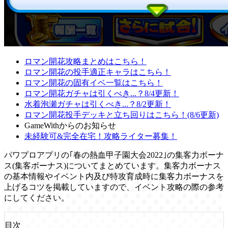
ロマン開花攻略まとめはこちら！
ロマン開花の投手適正キャラはこちら！
ロマン開花の固有イベ一覧はこちら！
ロマン開花ガチャは引くべき...？8/4更新！
水着泡瀬ガチャは引くべき...？8/2更新！
ロマン開花投手デッキと立ち回りはこちら！(8/6更新)
GameWithからのお知らせ
未経験可&完全在宅！攻略ライター募集！
パワプロアプリの｢春の熱血甲子園大会2022｣の集客力ボーナ
ス(集客ボーナス)についてまとめています。集客力ボーナス
の基本情報やイベント内及び特攻育成時に集客力ボーナスを
上げるコツを掲載していますので、イベント攻略の際の参考
にしてください。
目次