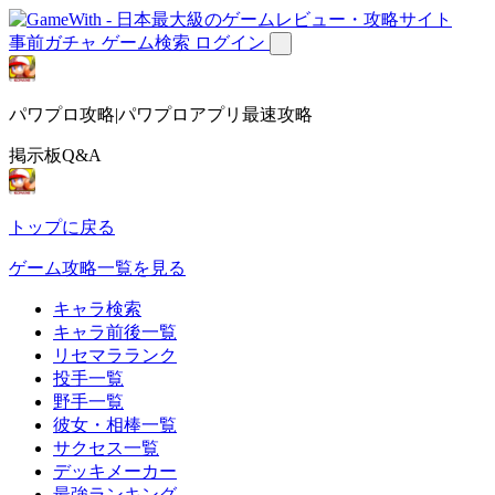
事前ガチャ
ゲーム検索
ログイン
パワプロ攻略|パワプロアプリ最速攻略
掲示板Q&A
トップに戻る
ゲーム攻略一覧を見る
キャラ検索
キャラ前後一覧
リセマラランク
投手一覧
野手一覧
彼女・相棒一覧
サクセス一覧
デッキメーカー
最強ランキング