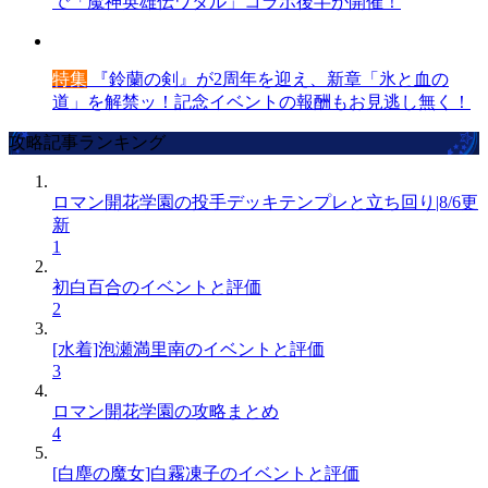
で「魔神英雄伝ワタル」コラボ後半が開催！
特集
『鈴蘭の剣』が2周年を迎え、新章「氷と血の
道」を解禁ッ！記念イベントの報酬もお見逃し無く！
攻略記事ランキング
ロマン開花学園の投手デッキテンプレと立ち回り|8/6更
新
1
初白百合のイベントと評価
2
[水着]泡瀬満里南のイベントと評価
3
ロマン開花学園の攻略まとめ
4
[白塵の魔女]白霧凍子のイベントと評価