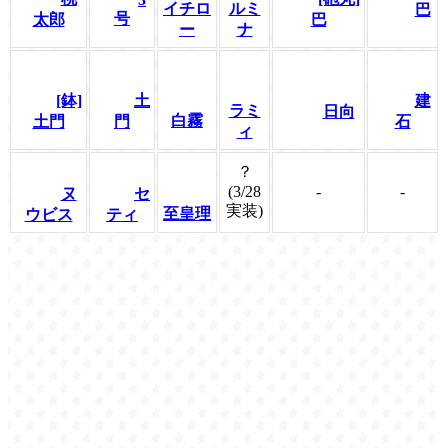
イチロ
ルミ
巴
号
太郎
巴
ー
ナ
[鉢]
土
建
ラミ
日向
白霧
土門
門
石
ィ
？
(3/28
-
-
ヌ
セ
実装)
至皇理
ウビス
ティ