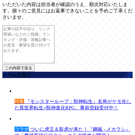
いただいた内容は担当者が確認のうえ、順次対応いたしま
す。個々のご意見にはお返事できないことを予めご了承くだ
さいませ。
ゲームを探す
特集
『モンスターループ：獣神転生』名将がケモ化し
た異世界転生×獣神進化RPG。事前登録受付中！
コラボ
ついに虎王＆影虎が来た！『鋼嵐 - メカラシ』