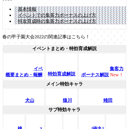
基本情報
イベントでの集客力ボーナスの上げ方
特攻育成時の集客力ボーナスの上げ方
春の甲子園大会2022の関連記事はこちら！
イベントまとめ・特効育成解説
イベ
集客力
特効育成解説
概要まとめ・報酬
ボーナス解説
New！
メイン特効キャラ
犬山
猿川
雉田
サブ特効キャラ
桃
[砲丸]
3