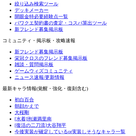
絞り込み検索ツール
デッキメーカー
開眼金特必要経験点一覧
パワクエ契約書の査定・コスパ算出ツール
新フレンド募集掲示板
コミュニティ・掲示板・攻略速報
新フレンド募集掲示板
栄冠クロスのフレンド募集掲示板
雑談・質問掲示板
ゲームウィズコミュニティ
ニュース速報/更新情報
最新キャラ情報(覚醒・強化・復刻含む)
初白百合
朝顔かえで
大桜剛
[水着]泡瀬満里南
[復活の二刀流]大谷翔平
今後実装が確定しているor実装しそうなキャラ一覧