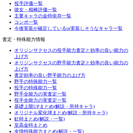
投手評価一覧
彼女・相棒評価一覧
主要キャラの金特依存一覧
コンボ一覧
今後実装が確定しているor実装しそうなキャラ一覧
査定・特殊能力情報
オリジンサクセスの投手能力査定と効率の良い能力の
上げ方
オリジンサクセスの野手能力査定と効率の良い能力の
上げ方
査定効率の良い野手能力の上げ方
野手の特殊能力一覧
投手の特殊能力一覧
野手全能力の実査定一覧
投手全能力の実査定一覧
基礎上限UPまとめ(解説・所持キャラ)
オリジナル変化球まとめ(解説・所持キャラ)
虹特まとめ(解説・一覧)
至高金特まとめ
友情特殊能力まとめ(解説・一覧)