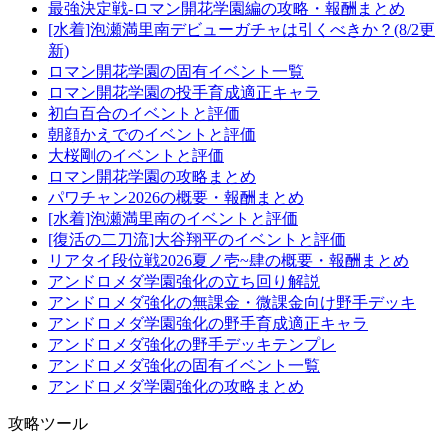
最強決定戦-ロマン開花学園編の攻略・報酬まとめ
[水着]泡瀬満里南デビューガチャは引くべきか？(8/2更
新)
ロマン開花学園の固有イベント一覧
ロマン開花学園の投手育成適正キャラ
初白百合のイベントと評価
朝顔かえでのイベントと評価
大桜剛のイベントと評価
ロマン開花学園の攻略まとめ
パワチャン2026の概要・報酬まとめ
[水着]泡瀬満里南のイベントと評価
[復活の二刀流]大谷翔平のイベントと評価
リアタイ段位戦2026夏ノ壱~肆の概要・報酬まとめ
アンドロメダ学園強化の立ち回り解説
アンドロメダ強化の無課金・微課金向け野手デッキ
アンドロメダ学園強化の野手育成適正キャラ
アンドロメダ強化の野手デッキテンプレ
アンドロメダ強化の固有イベント一覧
アンドロメダ学園強化の攻略まとめ
攻略ツール