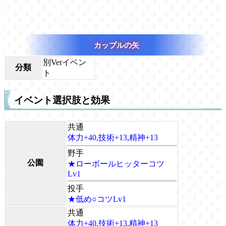
カップルの矢
別Verイベン
分類
ト
イベント選択肢と効果
共通
体力+40,技術+13,精神+13
野手
公園
★ローボールヒッターコツ
Lv1
投手
★低め○コツLv1
共通
体力+40,技術+13,精神+13