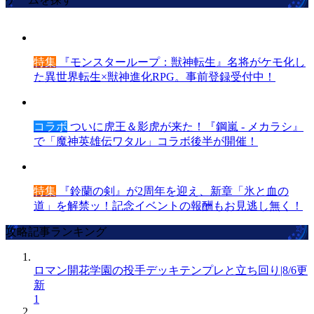
特集
『モンスターループ：獣神転生』名将がケモ化し
た異世界転生×獣神進化RPG。事前登録受付中！
コラボ
ついに虎王＆影虎が来た！『鋼嵐 - メカラシ』
で「魔神英雄伝ワタル」コラボ後半が開催！
特集
『鈴蘭の剣』が2周年を迎え、新章「氷と血の
道」を解禁ッ！記念イベントの報酬もお見逃し無く！
攻略記事ランキング
ロマン開花学園の投手デッキテンプレと立ち回り|8/6更
新
1