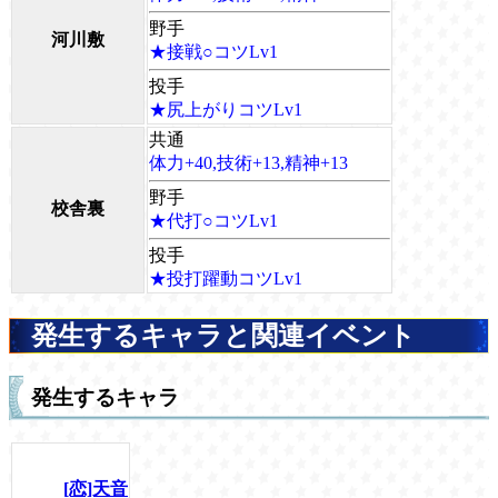
野手
河川敷
★接戦○コツLv1
投手
★尻上がりコツLv1
共通
体力+40,技術+13,精神+13
野手
校舎裏
★代打○コツLv1
投手
★投打躍動コツLv1
発生するキャラと関連イベント
発生するキャラ
[恋]天音