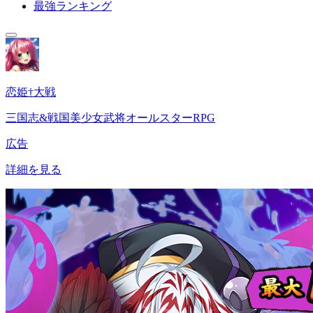
最強ランキング
恋姫†大戦
三国志&戦国美少女武将オールスターRPG
広告
詳細を見る