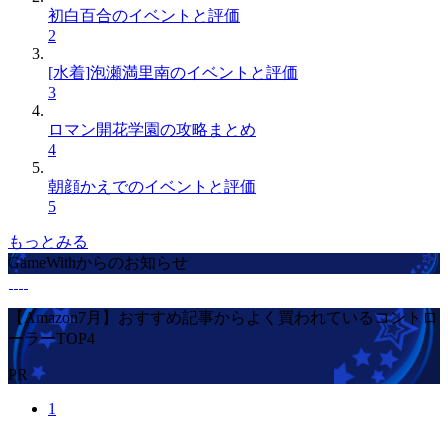
初白百合のイベントと評価
2
[水着]泡瀬満里南のイベントと評価
3
ロマン開花学園の攻略まとめ
4
朝顔かえでのイベントと評価
5
もっとみる
GameWithからのお知らせ
【Amazon7月】おすすめ記事からよく買われているコントロ
ーラーTOP4
PR
1