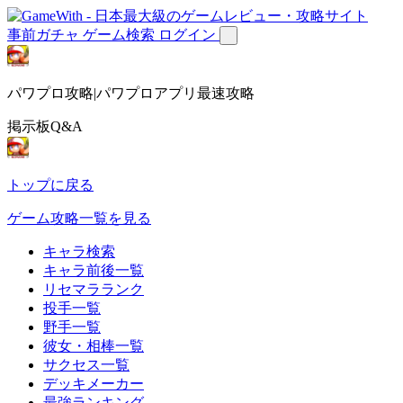
事前ガチャ
ゲーム検索
ログイン
パワプロ攻略|パワプロアプリ最速攻略
掲示板Q&A
トップに戻る
ゲーム攻略一覧を見る
キャラ検索
キャラ前後一覧
リセマラランク
投手一覧
野手一覧
彼女・相棒一覧
サクセス一覧
デッキメーカー
最強ランキング