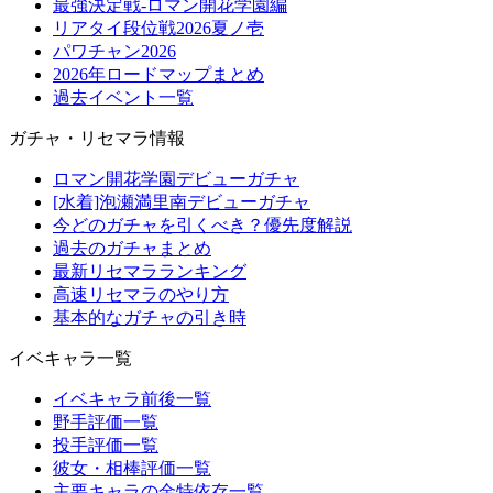
最強決定戦-ロマン開花学園編
リアタイ段位戦2026夏ノ壱
パワチャン2026
2026年ロードマップまとめ
過去イベント一覧
ガチャ・リセマラ情報
ロマン開花学園デビューガチャ
[水着]泡瀬満里南デビューガチャ
今どのガチャを引くべき？優先度解説
過去のガチャまとめ
最新リセマラランキング
高速リセマラのやり方
基本的なガチャの引き時
イベキャラ一覧
イベキャラ前後一覧
野手評価一覧
投手評価一覧
彼女・相棒評価一覧
主要キャラの金特依存一覧