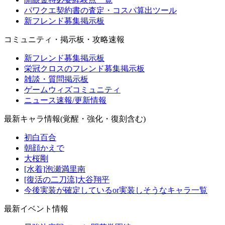
パワクエ契約書の査定・コスパ算出ツール
新フレンド募集掲示板
コミュニティ・掲示板・攻略速報
新フレンド募集掲示板
栄冠クロスのフレンド募集掲示板
雑談・質問掲示板
ゲームウィズコミュニティ
ニュース速報/更新情報
最新キャラ情報(覚醒・強化・復刻含む)
初白百合
朝顔かえで
大桜剛
[水着]泡瀬満里南
[復活の二刀流]大谷翔平
今後実装が確定しているor実装しそうなキャラ一覧
最新イベント情報