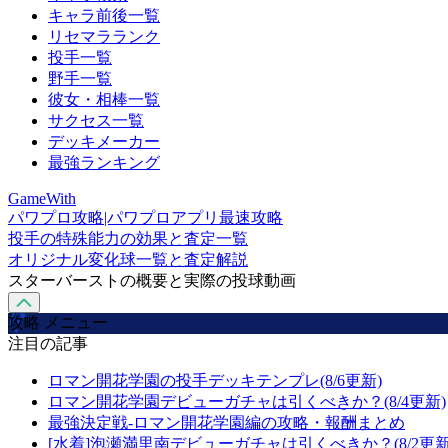
キャラ前後一覧
リセマラランク
投手一覧
野手一覧
彼女・相棒一覧
サクセス一覧
デッキメーカー
最強ランキング
GameWith
パワプロ攻略|パワプロアプリ最速攻略
投手の特殊能力の効果と査定一覧
オリジナル変化球一覧と査定解説
スターバーストの概要と実際の投球動画
攻略 メニュー
注目の記事
ロマン開花学園の投手デッキテンプレ(8/6更新)
ロマン開花学園デビューガチャは引くべきか？(8/4更新)
最強決定戦-ロマン開花学園編の攻略・報酬まとめ
[水着]泡瀬満里南デビューガチャは引くべきか？(8/2更新