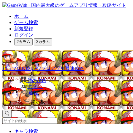
ホーム
ゲーム検索
新規登録
ログイン
2カラム
3カラム
パワプロ攻略|パワプロアプリ最速攻略
他の攻略
コミュ
速報
掲示板
キャラ検索