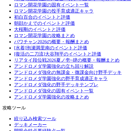
ロマン開花学園の固有イベント一覧
ロマン開花学園の投手育成適正キャラ
初白百合のイベントと評価
朝顔かえでのイベントと評価
大桜剛のイベントと評価
ロマン開花学園の攻略まとめ
パワチャン2026の概要・報酬まとめ
[水着]泡瀬満里南のイベントと評価
[復活の二刀流]大谷翔平のイベントと評価
リアタイ段位戦2026夏ノ壱~肆の概要・報酬まとめ
アンドロメダ学園強化の立ち回り解説
アンドロメダ強化の無課金・微課金向け野手デッキ
アンドロメダ学園強化の野手育成適正キャラ
アンドロメダ強化の野手デッキテンプレ
アンドロメダ強化の固有イベント一覧
アンドロメダ学園強化の攻略まとめ
攻略ツール
絞り込み検索ツール
デッキメーカー
開眼金特必要経験点一覧