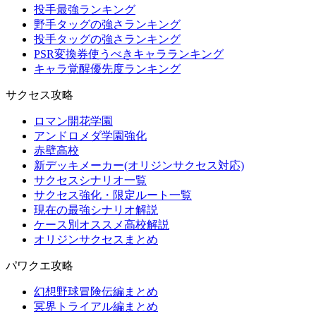
投手最強ランキング
野手タッグの強さランキング
投手タッグの強さランキング
PSR変換券使うべきキャラランキング
キャラ覚醒優先度ランキング
サクセス攻略
ロマン開花学園
アンドロメダ学園強化
赤壁高校
新デッキメーカー(オリジンサクセス対応)
サクセスシナリオ一覧
サクセス強化・限定ルート一覧
現在の最強シナリオ解説
ケース別オススメ高校解説
オリジンサクセスまとめ
パワクエ攻略
幻想野球冒険伝編まとめ
冥界トライアル編まとめ