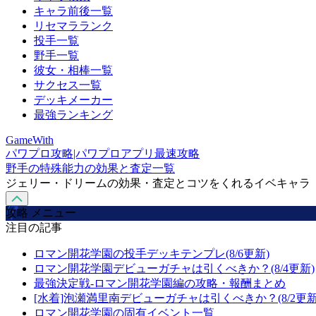
キャラ前後一覧
リセマラランク
投手一覧
野手一覧
彼女・相棒一覧
サクセス一覧
デッキメーカー
最強ランキング
GameWith
パワプロ攻略|パワプロアプリ最速攻略
野手の特殊能力の効果と査定一覧
ジェリー・ドリームの効果・査定とコツをくれるイベキャラ
攻略 メニュー
注目の記事
ロマン開花学園の投手デッキテンプレ(8/6更新)
ロマン開花学園デビューガチャは引くべきか？(8/4更新)
最強決定戦-ロマン開花学園編の攻略・報酬まとめ
[水着]泡瀬満里南デビューガチャは引くべきか？(8/2更新
ロマン開花学園の固有イベント一覧