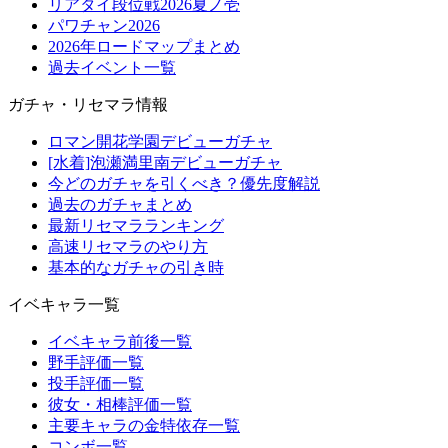
リアタイ段位戦2026夏ノ壱
パワチャン2026
2026年ロードマップまとめ
過去イベント一覧
ガチャ・リセマラ情報
ロマン開花学園デビューガチャ
[水着]泡瀬満里南デビューガチャ
今どのガチャを引くべき？優先度解説
過去のガチャまとめ
最新リセマラランキング
高速リセマラのやり方
基本的なガチャの引き時
イベキャラ一覧
イベキャラ前後一覧
野手評価一覧
投手評価一覧
彼女・相棒評価一覧
主要キャラの金特依存一覧
コンボ一覧