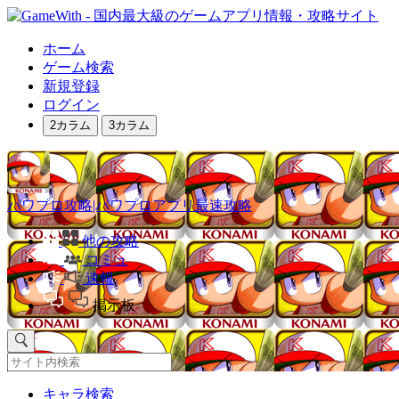
ホーム
ゲーム検索
新規登録
ログイン
2カラム
3カラム
パワプロ攻略|パワプロアプリ最速攻略
他の攻略
コミュ
速報
掲示板
キャラ検索