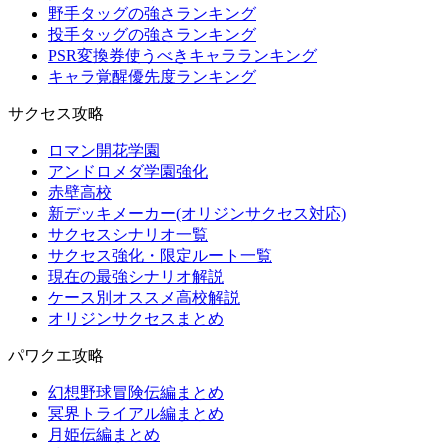
野手タッグの強さランキング
投手タッグの強さランキング
PSR変換券使うべきキャラランキング
キャラ覚醒優先度ランキング
サクセス攻略
ロマン開花学園
アンドロメダ学園強化
赤壁高校
新デッキメーカー(オリジンサクセス対応)
サクセスシナリオ一覧
サクセス強化・限定ルート一覧
現在の最強シナリオ解説
ケース別オススメ高校解説
オリジンサクセスまとめ
パワクエ攻略
幻想野球冒険伝編まとめ
冥界トライアル編まとめ
月姫伝編まとめ