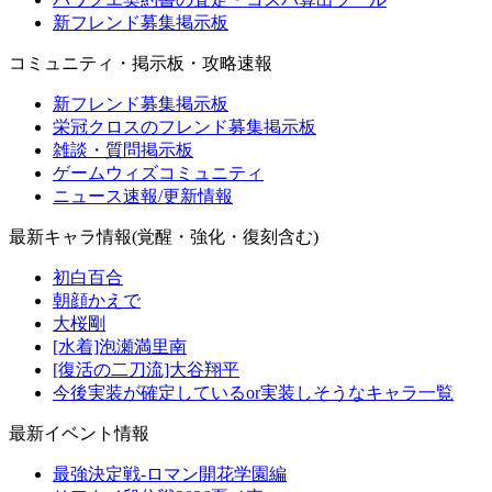
新フレンド募集掲示板
コミュニティ・掲示板・攻略速報
新フレンド募集掲示板
栄冠クロスのフレンド募集掲示板
雑談・質問掲示板
ゲームウィズコミュニティ
ニュース速報/更新情報
最新キャラ情報(覚醒・強化・復刻含む)
初白百合
朝顔かえで
大桜剛
[水着]泡瀬満里南
[復活の二刀流]大谷翔平
今後実装が確定しているor実装しそうなキャラ一覧
最新イベント情報
最強決定戦-ロマン開花学園編