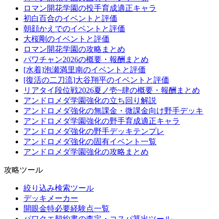
ロマン開花学園の投手育成適正キャラ
初白百合のイベントと評価
朝顔かえでのイベントと評価
大桜剛のイベントと評価
ロマン開花学園の攻略まとめ
パワチャン2026の概要・報酬まとめ
[水着]泡瀬満里南のイベントと評価
[復活の二刀流]大谷翔平のイベントと評価
リアタイ段位戦2026夏ノ壱~肆の概要・報酬まとめ
アンドロメダ学園強化の立ち回り解説
アンドロメダ強化の無課金・微課金向け野手デッキ
アンドロメダ学園強化の野手育成適正キャラ
アンドロメダ強化の野手デッキテンプレ
アンドロメダ強化の固有イベント一覧
アンドロメダ学園強化の攻略まとめ
攻略ツール
絞り込み検索ツール
デッキメーカー
開眼金特必要経験点一覧
パワクエ契約書の査定・コスパ算出ツール