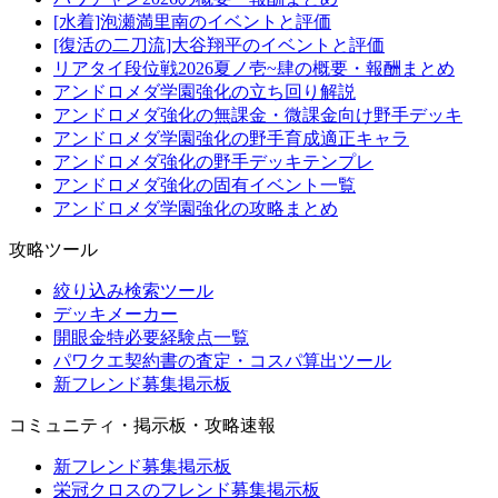
[水着]泡瀬満里南のイベントと評価
[復活の二刀流]大谷翔平のイベントと評価
リアタイ段位戦2026夏ノ壱~肆の概要・報酬まとめ
アンドロメダ学園強化の立ち回り解説
アンドロメダ強化の無課金・微課金向け野手デッキ
アンドロメダ学園強化の野手育成適正キャラ
アンドロメダ強化の野手デッキテンプレ
アンドロメダ強化の固有イベント一覧
アンドロメダ学園強化の攻略まとめ
攻略ツール
絞り込み検索ツール
デッキメーカー
開眼金特必要経験点一覧
パワクエ契約書の査定・コスパ算出ツール
新フレンド募集掲示板
コミュニティ・掲示板・攻略速報
新フレンド募集掲示板
栄冠クロスのフレンド募集掲示板