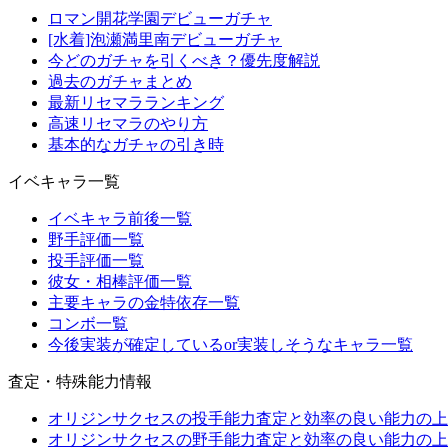
ロマン開花学園デビューガチャ
[水着]泡瀬満里南デビューガチャ
今どのガチャを引くべき？優先度解説
過去のガチャまとめ
最新リセマラランキング
高速リセマラのやり方
基本的なガチャの引き時
イベキャラ一覧
イベキャラ前後一覧
野手評価一覧
投手評価一覧
彼女・相棒評価一覧
主要キャラの金特依存一覧
コンボ一覧
今後実装が確定しているor実装しそうなキャラ一覧
査定・特殊能力情報
オリジンサクセスの投手能力査定と効率の良い能力の上
オリジンサクセスの野手能力査定と効率の良い能力の上