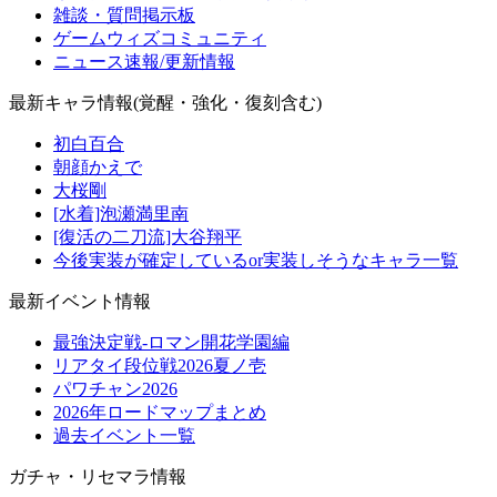
雑談・質問掲示板
ゲームウィズコミュニティ
ニュース速報/更新情報
最新キャラ情報(覚醒・強化・復刻含む)
初白百合
朝顔かえで
大桜剛
[水着]泡瀬満里南
[復活の二刀流]大谷翔平
今後実装が確定しているor実装しそうなキャラ一覧
最新イベント情報
最強決定戦-ロマン開花学園編
リアタイ段位戦2026夏ノ壱
パワチャン2026
2026年ロードマップまとめ
過去イベント一覧
ガチャ・リセマラ情報