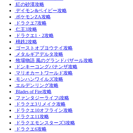
紅の砂漠攻略
デイモン&ベイビー攻略
ポケモンZA攻略
ドラクエ7攻略
仁王3攻略
ドラクエ1・2攻略
桃鉄2攻略
ゴーストオブヨウテイ攻略
メタルギアデルタ攻略
牧場物語 風のグランドバザール攻略
ドンキーコングバナンザ攻略
マリオカートワールド攻略
モンハンワイルズ攻略
エルデンリング攻略
Blades of Fire攻略
ファンタジーライフi攻略
ドラクエ3リメイク攻略
ドラクエ10オフライン攻略
ドラクエ11攻略
ドラクエモンスターズ3攻略
ドラクエ6攻略