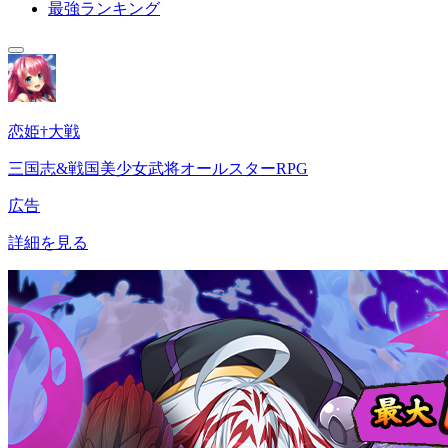
最強ランキング
恋姫†大戦
三国志&戦国美少女武将オールスターRPG
広告
詳細を見る