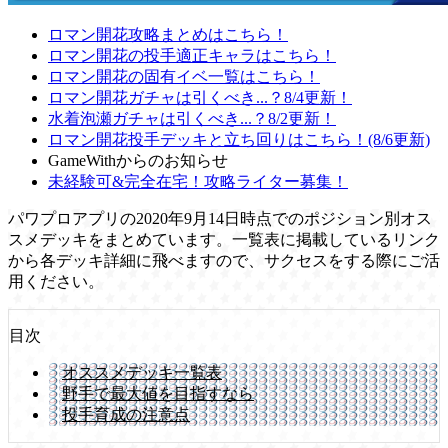
ロマン開花攻略まとめはこちら！
ロマン開花の投手適正キャラはこちら！
ロマン開花の固有イベ一覧はこちら！
ロマン開花ガチャは引くべき...？8/4更新！
水着泡瀬ガチャは引くべき...？8/2更新！
ロマン開花投手デッキと立ち回りはこちら！(8/6更新)
GameWithからのお知らせ
未経験可&完全在宅！攻略ライター募集！
パワプロアプリの2020年9月14日時点でのポジション別オス
スメデッキをまとめています。一覧表に掲載しているリンク
から各デッキ詳細に飛べますので、サクセスをする際にご活
用ください。
目次
オススメデッキ一覧表
野手で最大値を目指すなら
投手育成の注意点