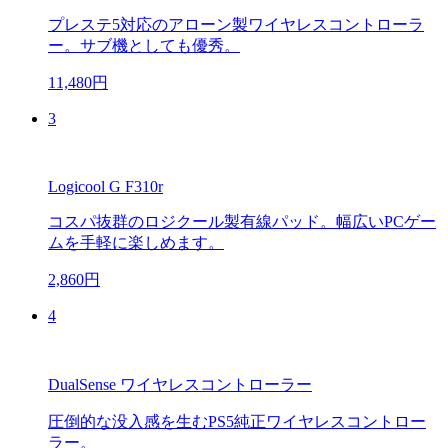
プレステ5対応のアローン製ワイヤレスコントローラ
ー。サブ機としても優秀。
11,480円
3
Logicool G F310r
コスパ抜群のロジクール製有線パッド。幅広いPCゲー
ムを手軽に楽しめます。
2,860円
4
DualSense ワイヤレスコントローラー
圧倒的な没入感を生むPS5純正ワイヤレスコントロー
ラー。