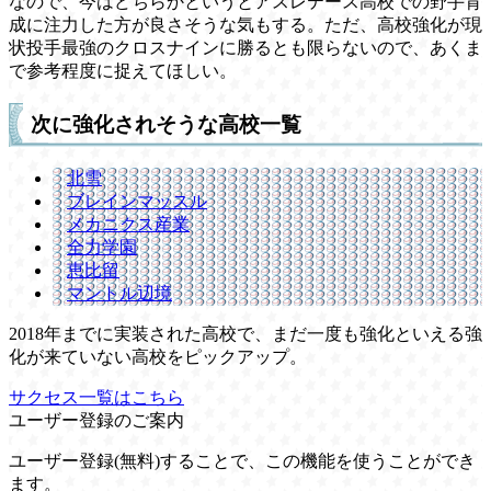
なので、今はどちらかというとアスレテース高校での野手育
成に注力した方が良さそうな気もする。ただ、高校強化が現
状投手最強のクロスナインに勝るとも限らないので、あくま
で参考程度に捉えてほしい。
次に強化されそうな高校一覧
北雪
ブレインマッスル
メカニクス産業
全力学園
恵比留
マントル辺境
2018年までに実装された高校で、まだ一度も強化といえる強
化が来ていない高校をピックアップ。
サクセス一覧はこちら
ユーザー登録のご案内
ユーザー登録(無料)することで、この機能を使うことができ
ます。