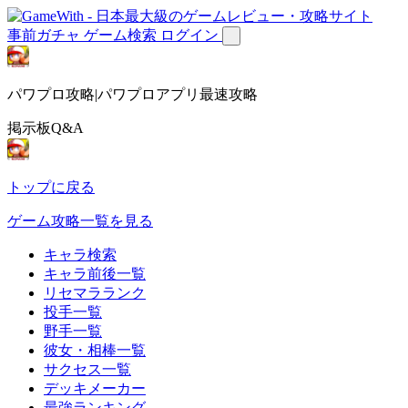
事前ガチャ
ゲーム検索
ログイン
パワプロ攻略|パワプロアプリ最速攻略
掲示板Q&A
トップに戻る
ゲーム攻略一覧を見る
キャラ検索
キャラ前後一覧
リセマラランク
投手一覧
野手一覧
彼女・相棒一覧
サクセス一覧
デッキメーカー
最強ランキング