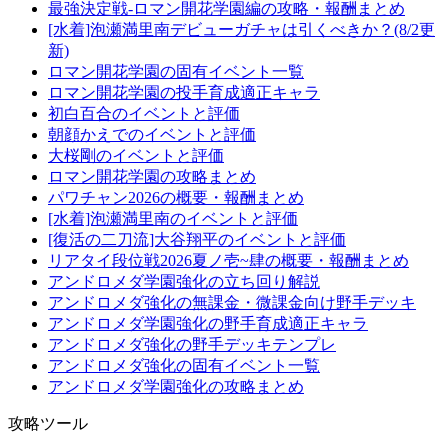
最強決定戦-ロマン開花学園編の攻略・報酬まとめ
[水着]泡瀬満里南デビューガチャは引くべきか？(8/2更
新)
ロマン開花学園の固有イベント一覧
ロマン開花学園の投手育成適正キャラ
初白百合のイベントと評価
朝顔かえでのイベントと評価
大桜剛のイベントと評価
ロマン開花学園の攻略まとめ
パワチャン2026の概要・報酬まとめ
[水着]泡瀬満里南のイベントと評価
[復活の二刀流]大谷翔平のイベントと評価
リアタイ段位戦2026夏ノ壱~肆の概要・報酬まとめ
アンドロメダ学園強化の立ち回り解説
アンドロメダ強化の無課金・微課金向け野手デッキ
アンドロメダ学園強化の野手育成適正キャラ
アンドロメダ強化の野手デッキテンプレ
アンドロメダ強化の固有イベント一覧
アンドロメダ学園強化の攻略まとめ
攻略ツール