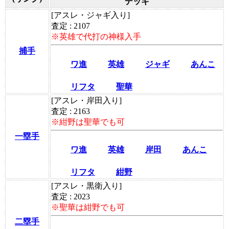
デッキ
[アスレ・ジャギ入り]
査定 : 2107
※英雄で代打の神様入手
捕手
ワ進
英雄
ジャギ
あんこ
リフタ
聖華
[アスレ・岸田入り]
査定 : 2163
※紺野は聖華でも可
一塁手
ワ進
英雄
岸田
あんこ
リフタ
紺野
[アスレ・黒衛入り]
査定 : 2023
※聖華は紺野でも可
二塁手