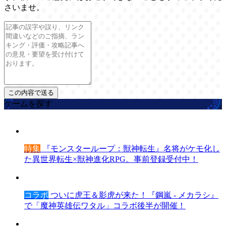
さいませ。
ゲームを探す
特集
『モンスターループ：獣神転生』名将がケモ化し
た異世界転生×獣神進化RPG。事前登録受付中！
コラボ
ついに虎王＆影虎が来た！『鋼嵐 - メカラシ』
で「魔神英雄伝ワタル」コラボ後半が開催！