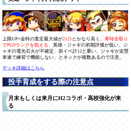
上限UP+金特の査定最大値が
2121
とかなり高く、
青特全取り
でPG9ランクを狙える。
英雄・ジャギの初期評価が低い、ジ
ャギの電光石火が不確定、前イベ計12と重い、ジャギが走塁
単連で練習で機能しない、とネックが複数あるので注意。
デッキ詳細はこちら
投手育成をする際の注意点
月末もしくは来月にH2コラボ・高校強化が来
る