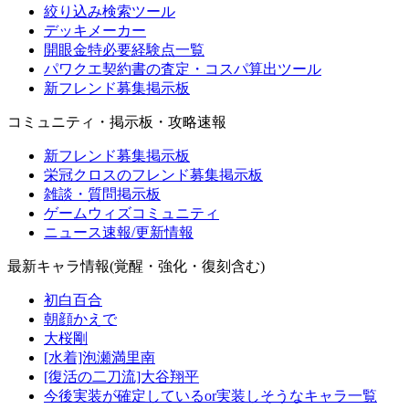
絞り込み検索ツール
デッキメーカー
開眼金特必要経験点一覧
パワクエ契約書の査定・コスパ算出ツール
新フレンド募集掲示板
コミュニティ・掲示板・攻略速報
新フレンド募集掲示板
栄冠クロスのフレンド募集掲示板
雑談・質問掲示板
ゲームウィズコミュニティ
ニュース速報/更新情報
最新キャラ情報(覚醒・強化・復刻含む)
初白百合
朝顔かえで
大桜剛
[水着]泡瀬満里南
[復活の二刀流]大谷翔平
今後実装が確定しているor実装しそうなキャラ一覧