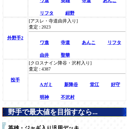
ワ進
英雄
寺道
あんこ
リフタ
紺野
[アスレ・寺道由井入り]
査定 : 2023
外野手2
ワ進
寺道
あんこ
リフタ
由井
聖華
[クロスナイン降谷・沢村入り]
査定 : 4387
投手
Aガミ
新降谷
堂江
好守
明神
不沢村
野手で最大値を目指すなら...
英雄・ジャギ入り汎用デッキ