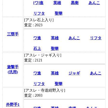
[ワ]進
英雄
黒衛
あんこ
リフタ
聖華
[アスレ石上入り]
査定 : 2023
三塁手
ワ進
英雄
あんこ
リフタ
石上
聖華
[アスレ・ジャギ入り]
査定 : 2121
遊撃手
(汎用)
ワ進
英雄
ジャギ
あんこ
リフタ
聖華
[アスレ・寺道紺野入り]
査定 : 2093
外野手1