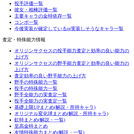
投手評価一覧
彼女・相棒評価一覧
主要キャラの金特依存一覧
コンボ一覧
今後実装が確定しているor実装しそうなキャラ一覧
査定・特殊能力情報
オリジンサクセスの投手能力査定と効率の良い能力の
上げ方
オリジンサクセスの野手能力査定と効率の良い能力の
上げ方
査定効率の良い野手能力の上げ方
野手の特殊能力一覧
投手の特殊能力一覧
野手全能力の実査定一覧
投手全能力の実査定一覧
基礎上限UPまとめ(解説・所持キャラ)
オリジナル変化球まとめ(解説・所持キャラ)
虹特まとめ(解説・一覧)
至高金特まとめ
友情特殊能力まとめ(解説・一覧)