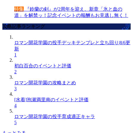
特集
『鈴蘭の剣』が2周年を迎え、新章「氷と血の
道」を解禁ッ！記念イベントの報酬もお見逃し無く！
攻略記事ランキング
ロマン開花学園の投手デッキテンプレと立ち回り|8/6更
新
1
初白百合のイベントと評価
2
ロマン開花学園の攻略まとめ
3
[水着]泡瀬満里南のイベントと評価
4
ロマン開花学園の投手育成適正キャラ
5
もっとみる