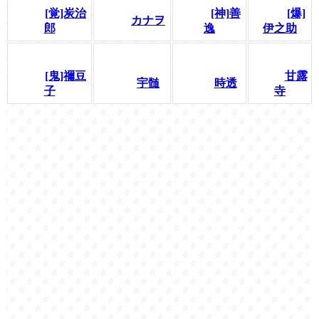
[覚]炭治
[神]善
[爆]
カナヲ
郎
逸
伊之助
[鬼]禰豆
甘露
宇髄
時透
子
寺