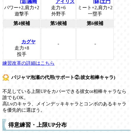
[追]霧崎
アイリス
[鉢]土門
パワー+2,肩力+2
走力+6
ミート+2,肩力+2
遊撃手
外野手
一塁手
第4候補
第5候補
第6候補
カグヤ
-
-
走力+8
投手
練習改革の詳細はこちら
パジャマ泡瀬の代用(サポート②,彼女相棒キャラ)
不足している上限UPをカバーできる彼女or相棒キャラなら
誰でもOK。
高Lvのキャラ、メインデッキキャラとコンボのあるキャラ
を優先的に選ぼう。
得意練習・上限UP分布