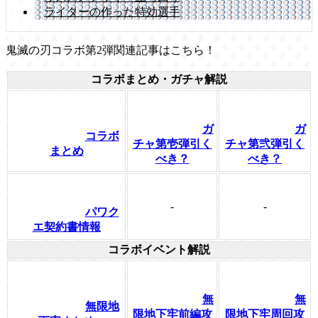
ライターの作った特効選手
鬼滅の刃コラボ第2弾関連記事はこちら！
コラボまとめ・ガチャ解説
ガ
ガ
コラボ
チャ第壱弾引く
チャ第弐弾引く
まとめ
べき？
べき？
-
-
パワク
エ契約書情報
コラボイベント解説
無
無
無限地
限地下牢前編攻
限地下牢周回攻