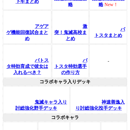
下牢まとめ
略
略
New！
アゲア
激
バ
ゲ機能回復試合まと
突！鬼滅高校ま
トスタまとめ
め
とめ
バトス
バ
-
タ特効育成で彼女は
トスタ特効選手
入れるべき？
の作り方
コラボキャラ入りデッキ
鬼滅キャラ入り
神速善逸入
討総強化野手デッキ
り討総強化投手デッキ
コラボキャラ