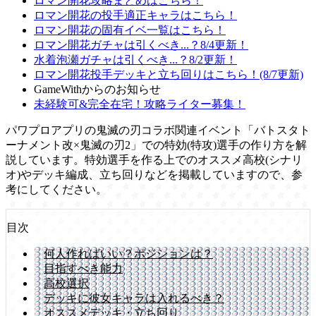
ロマン開花攻略まとめはこちら！
ロマン開花の投手適正キャラはこちら！
ロマン開花の固有イベ一覧はこちら！
ロマン開花ガチャは引くべき...？8/4更新！
水着泡瀬ガチャは引くべき...？8/2更新！
ロマン開花投手デッキと立ち回りはこちら！(8/7更新)
GameWithからのお知らせ
未経験可&完全在宅！攻略ライター募集！
パワプロアプリの鬼滅の刃コラボ関連イベント「バトスタト
ーナメント改×鬼滅の刃2」での特効(特攻)選手の作り方を解
説しています。特効選手を作る上でのオススメ高校(シナリ
オ)やデッキ編成、立ち回りなどを掲載していますので、参
考にしてください。
目次
何人作ればいい？ポジションは？
目指すべき能力
高校選択
デッキに彼女キャラは入れるべき？
オススメデッキ・立ち回り