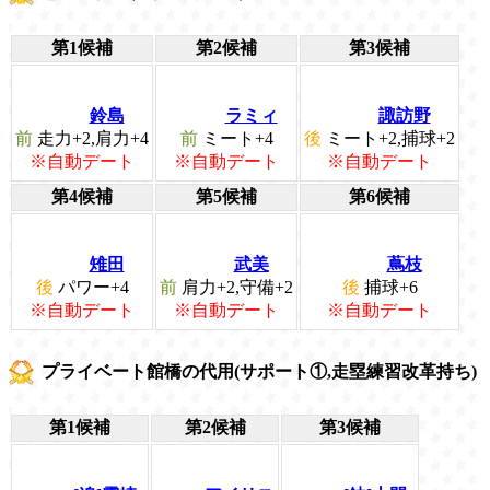
第1候補
第2候補
第3候補
鈴島
ラミィ
諏訪野
前
走力+2,肩力+4
前
ミート+4
後
ミート+2,捕球+2
※自動デート
※自動デート
※自動デート
第4候補
第5候補
第6候補
雉田
武美
蔦枝
後
パワー+4
前
肩力+2,守備+2
後
捕球+6
※自動デート
※自動デート
※自動デート
プライベート館橋の代用(サポート①,走塁練習改革持ち)
第1候補
第2候補
第3候補