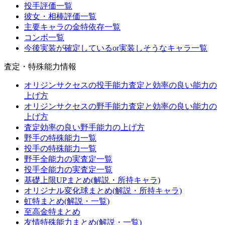
投手評価一覧
彼女・相棒評価一覧
主要キャラの金特依存一覧
コンボ一覧
今後実装が確定しているor実装しそうなキャラ一覧
査定・特殊能力情報
オリジンサクセスの投手能力査定と効率の良い能力の
上げ方
オリジンサクセスの野手能力査定と効率の良い能力の
上げ方
査定効率の良い野手能力の上げ方
野手の特殊能力一覧
投手の特殊能力一覧
野手全能力の実査定一覧
投手全能力の実査定一覧
基礎上限UPまとめ(解説・所持キャラ)
オリジナル変化球まとめ(解説・所持キャラ)
虹特まとめ(解説・一覧)
至高金特まとめ
友情特殊能力まとめ(解説・一覧)