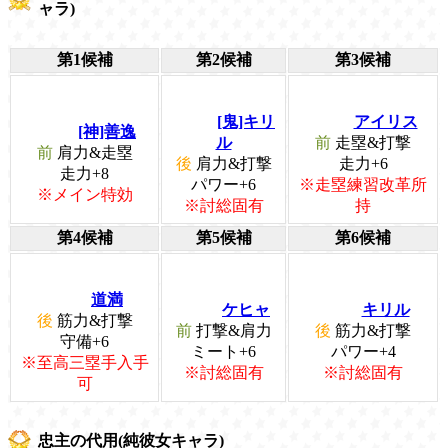
ャラ)
第1候補
第2候補
第3候補
[鬼]キリ
アイリス
[神]善逸
ル
前
走塁&打撃
前
肩力&走塁
後
肩力&打撃
走力+6
走力+8
パワー+6
※走塁練習改革所
※メイン特効
※討総固有
持
第4候補
第5候補
第6候補
道満
ケヒャ
キリル
後
筋力&打撃
前
打撃&肩力
後
筋力&打撃
守備+6
ミート+6
パワー+4
※至高三塁手入手
※討総固有
※討総固有
可
忠主の代用(純彼女キャラ)