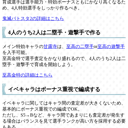
育成選手は選手能力・特効ボーナスともにかなり高くなるた
め、4人特効選手をしっかり作るべき。
鬼滅バトスタ2の詳細はこちら
4人のうち2人は二塁手・遊撃手で作る
メイン特効キャラの
甘露寺
は、
至高の二塁手
or
至高の遊撃手
を入手可能。
至高金特で選手査定をかなり盛れるので、4人のうち2人は二
塁手・遊撃手で育成を開始しよう。
至高金特の詳細はこちら
イベキャラはボーナス重視で編成する
イベキャラに関してはキャラ間の査定差が大きくないため、
基本的にボーナス重視での編成でOK。
ただし、S5→Bなど、キャラ間であまりにも査定差が発生す
る場合はバランスを見て選手ランクが高い方を採用する必要
もある。