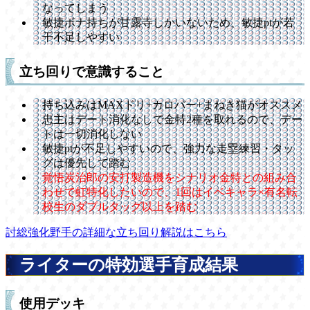
なってしまう
敏捷ボナ持ちが甘露寺しかいないため、敏捷ptが若
干不足しやすい
立ち回りで意識すること
持ち込みはMAXドリ+カロバー+まねき猫がオススメ
忠主はデート消化なしで金特2種を取れるので、デー
トは一切消化しない
敏捷ptが不足しやすいので、強力な走塁練習・タッ
グは優先して踏む
覚悟炭治郎の安打製造機をシナリオ金特との組み合
わせで虹特化したいので、1回はイベキャラ×有名転
校生のダブルタッグ以上を踏む
討総強化野手の詳細な立ち回り解説はこちら
ライターの特効選手育成結果
使用デッキ