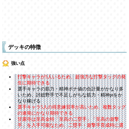
デッキの特徴
強い点
打撃キャラが5人いるため、超強力な打撃タッグの発
生に期待できる
選手キャラの筋力・精神ボナ値の合計量がかなり多
いため、討総野手で不足しがちな筋力・精神ptをか
なり稼げる
選手キャラ5人の得意練習率が高いため、複数タッグ
の連発にかなり期待できる
甘露寺は至高金特「至高の二塁手」「至高の遊撃
手」を入手可能なため、二塁手・遊撃手育成時に選