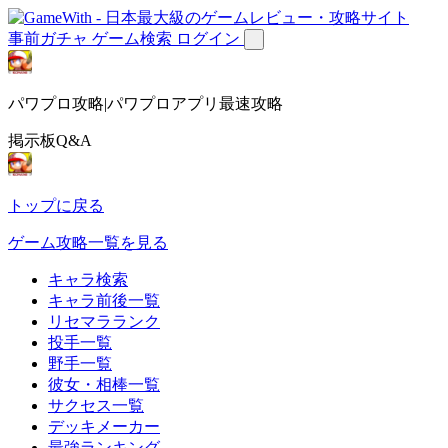
事前ガチャ
ゲーム検索
ログイン
パワプロ攻略|パワプロアプリ最速攻略
掲示板Q&A
トップに戻る
ゲーム攻略一覧を見る
キャラ検索
キャラ前後一覧
リセマラランク
投手一覧
野手一覧
彼女・相棒一覧
サクセス一覧
デッキメーカー
最強ランキング