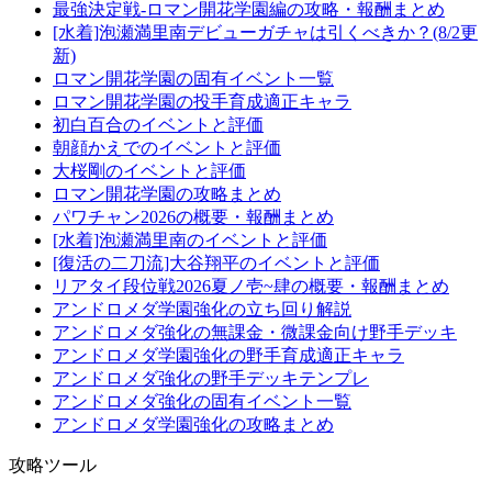
最強決定戦-ロマン開花学園編の攻略・報酬まとめ
[水着]泡瀬満里南デビューガチャは引くべきか？(8/2更
新)
ロマン開花学園の固有イベント一覧
ロマン開花学園の投手育成適正キャラ
初白百合のイベントと評価
朝顔かえでのイベントと評価
大桜剛のイベントと評価
ロマン開花学園の攻略まとめ
パワチャン2026の概要・報酬まとめ
[水着]泡瀬満里南のイベントと評価
[復活の二刀流]大谷翔平のイベントと評価
リアタイ段位戦2026夏ノ壱~肆の概要・報酬まとめ
アンドロメダ学園強化の立ち回り解説
アンドロメダ強化の無課金・微課金向け野手デッキ
アンドロメダ学園強化の野手育成適正キャラ
アンドロメダ強化の野手デッキテンプレ
アンドロメダ強化の固有イベント一覧
アンドロメダ学園強化の攻略まとめ
攻略ツール