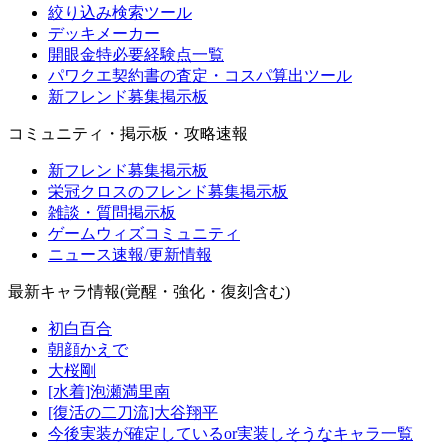
絞り込み検索ツール
デッキメーカー
開眼金特必要経験点一覧
パワクエ契約書の査定・コスパ算出ツール
新フレンド募集掲示板
コミュニティ・掲示板・攻略速報
新フレンド募集掲示板
栄冠クロスのフレンド募集掲示板
雑談・質問掲示板
ゲームウィズコミュニティ
ニュース速報/更新情報
最新キャラ情報(覚醒・強化・復刻含む)
初白百合
朝顔かえで
大桜剛
[水着]泡瀬満里南
[復活の二刀流]大谷翔平
今後実装が確定しているor実装しそうなキャラ一覧