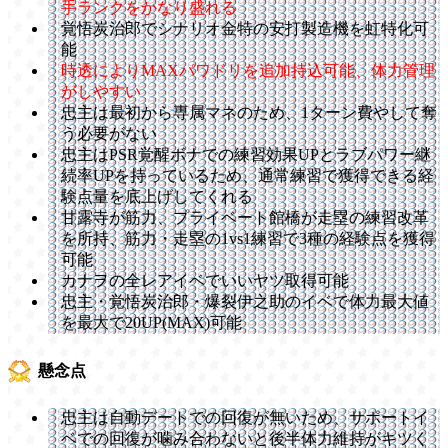
手ランクをかなり盛れる
覚悟炭治郎でシナリオ金特の安打製造機を虹特化可
能
時透によりMAXパワドリを追加持込可能、体力管理
がしやすい
忠主は最初から専属マネのため、1ターン費やして奪
う必要がない
忠主はPSR覚醒ボナでの練習効果UPとラブパワー継
続率UPを持っているため、通常練習で獲得できる経
験点量を底上げしてくれる
甘露寺が筋力、プライベート館橋が走塁の練習改革
を所持、筋力・走塁の1vs1練習で3種の経験点を獲得
可能
カナヲの全レアイベでいいヤツ取得可能
忠主・覚悟炭治郎・爆裂伊之助のイベで体力最大値
を最大で20UP(MAX)可能
懸念点
忠主は自動デートでの回復が無いため、サポートイ
ベでの回復が噛み合わないと後半体力維持がキツく