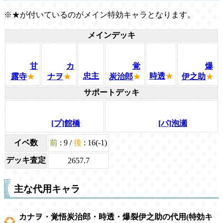
※★が付いているのがメイン特効キャラとなります。
メインデッキ
甘
カ
覚
爆
忠主
時透
★
露寺
★
ナヲ
★
炭治郎
★
伊之助
★
サポートデッキ
[プ]館橋
[パ]泡瀬
イベ数
前
: 9 /
後
: 16(-1)
デッキ査定
2657.7
主な代用キャラ
カナヲ・覚悟炭治郎・時透・爆裂伊之助の代用(特効キ