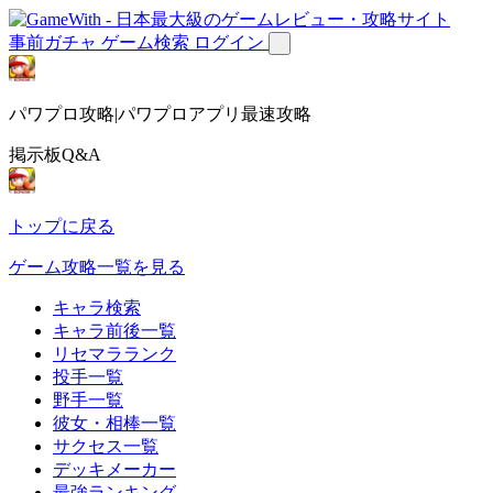
事前ガチャ
ゲーム検索
ログイン
パワプロ攻略|パワプロアプリ最速攻略
掲示板Q&A
トップに戻る
ゲーム攻略一覧を見る
キャラ検索
キャラ前後一覧
リセマラランク
投手一覧
野手一覧
彼女・相棒一覧
サクセス一覧
デッキメーカー
最強ランキング