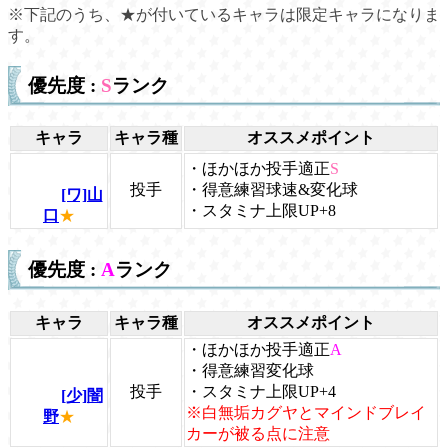
※下記のうち、★が付いているキャラは限定キャラになりま
す。
優先度 :
S
ランク
キャラ
キャラ種
オススメポイント
・ほかほか投手適正
S
投手
・得意練習球速&変化球
[ワ]山
・スタミナ上限UP+8
口
★
優先度 :
A
ランク
キャラ
キャラ種
オススメポイント
・ほかほか投手適正
A
・得意練習変化球
投手
・スタミナ上限UP+4
[少]闇
※白無垢カグヤとマインドブレイ
野
★
カーが被る点に注意