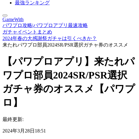
最強ランキング
GameWith
パワプロ攻略|パワプロアプリ最速攻略
ガチャイベントまとめ
2024年春の大感謝祭ガチャは引くべきか？
来たれパワプロ部員2024SR/PSR選択ガチャ券のオススメ
【パワプロアプリ】来たれパ
ワプロ部員2024SR/PSR選択
ガチャ券のオススメ【パワプ
ロ】
最終更新:
2024年3月28日18:51