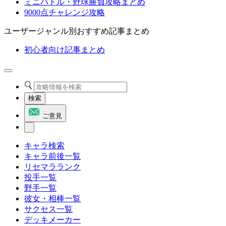
ミニバトル・野球勝負攻略まとめ
9000点チャレンジ攻略
ユーザージャンル別おすすめ記事まとめ
初心者向け記事まとめ
検索
ご意見
キャラ検索
キャラ前後一覧
リセマラランク
投手一覧
野手一覧
彼女・相棒一覧
サクセス一覧
デッキメーカー