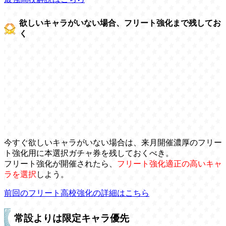
欲しいキャラがいない場合、フリート強化まで残してお
く
今すぐ欲しいキャラがいない場合は、来月開催濃厚のフリー
ト強化用に本選択ガチャ券を残しておくべき。
フリート強化が開催されたら、
フリート強化適正の高いキャ
ラを選択
しよう。
前回のフリート高校強化の詳細はこちら
常設よりは限定キャラ優先