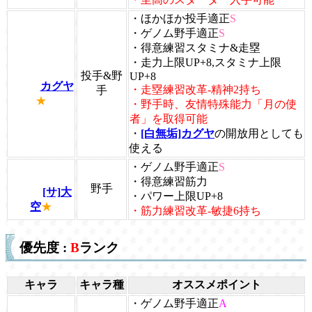
・ほかほか投手適正
S
・ゲノム野手適正
S
・得意練習スタミナ&走塁
・走力上限UP+8,スタミナ上限
投手&野
UP+8
カグヤ
・走塁練習改革-精神2持ち
手
★
・野手時、友情特殊能力「月の使
者」を取得可能
・
[白無垢]カグヤ
の開放用としても
使える
・ゲノム野手適正
S
・得意練習筋力
野手
[サ]大
・パワー上限UP+8
空
★
・筋力練習改革-敏捷6持ち
優先度 :
B
ランク
キャラ
キャラ種
オススメポイント
・ゲノム野手適正
A