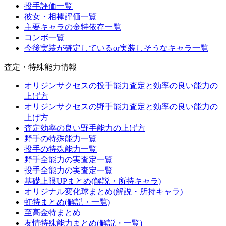
投手評価一覧
彼女・相棒評価一覧
主要キャラの金特依存一覧
コンボ一覧
今後実装が確定しているor実装しそうなキャラ一覧
査定・特殊能力情報
オリジンサクセスの投手能力査定と効率の良い能力の
上げ方
オリジンサクセスの野手能力査定と効率の良い能力の
上げ方
査定効率の良い野手能力の上げ方
野手の特殊能力一覧
投手の特殊能力一覧
野手全能力の実査定一覧
投手全能力の実査定一覧
基礎上限UPまとめ(解説・所持キャラ)
オリジナル変化球まとめ(解説・所持キャラ)
虹特まとめ(解説・一覧)
至高金特まとめ
友情特殊能力まとめ(解説・一覧)