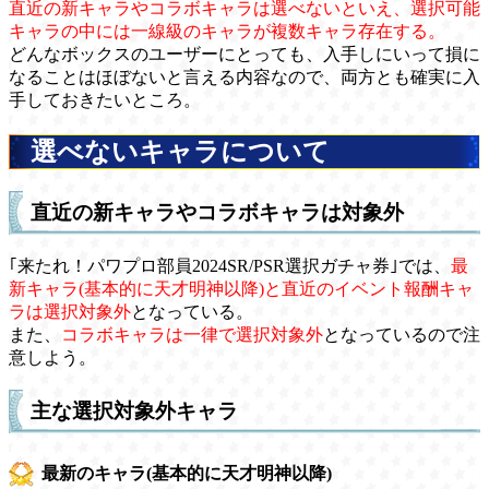
直近の新キャラやコラボキャラは選べないといえ、選択可能
キャラの中には一線級のキャラが複数キャラ存在する。
どんなボックスのユーザーにとっても、入手しにいって損に
なることはほぼないと言える内容なので、両方とも確実に入
手しておきたいところ。
選べないキャラについて
直近の新キャラやコラボキャラは対象外
｢来たれ！パワプロ部員2024SR/PSR選択ガチャ券｣では、
最
新キャラ(基本的に天才明神以降)と直近のイベント報酬キャ
ラは選択対象外
となっている。
また、
コラボキャラは一律で選択対象外
となっているので注
意しよう。
主な選択対象外キャラ
最新のキャラ(基本的に天才明神以降)