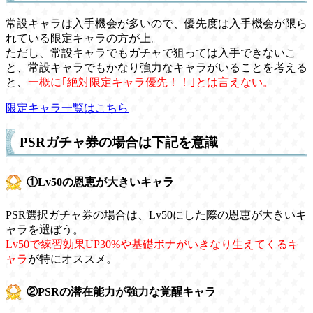
常設キャラは入手機会が多いので、優先度は入手機会が限ら
れている限定キャラの方が上。
ただし、常設キャラでもガチャで狙っては入手できないこ
と、常設キャラでもかなり強力なキャラがいることを考える
と、
一概に｢絶対限定キャラ優先！！｣とは言えない。
限定キャラ一覧はこちら
PSRガチャ券の場合は下記を意識
①Lv50の恩恵が大きいキャラ
PSR選択ガチャ券の場合は、Lv50にした際の恩恵が大きいキ
ャラを選ぼう。
Lv50で練習効果UP30%や基礎ボナがいきなり生えてくるキ
ャラ
が特にオススメ。
②PSRの潜在能力が強力な覚醒キャラ