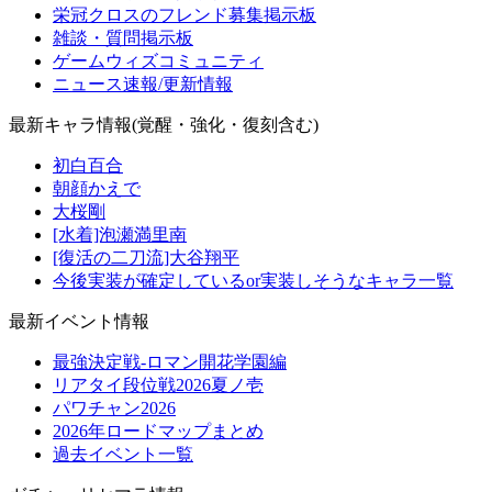
栄冠クロスのフレンド募集掲示板
雑談・質問掲示板
ゲームウィズコミュニティ
ニュース速報/更新情報
最新キャラ情報(覚醒・強化・復刻含む)
初白百合
朝顔かえで
大桜剛
[水着]泡瀬満里南
[復活の二刀流]大谷翔平
今後実装が確定しているor実装しそうなキャラ一覧
最新イベント情報
最強決定戦-ロマン開花学園編
リアタイ段位戦2026夏ノ壱
パワチャン2026
2026年ロードマップまとめ
過去イベント一覧