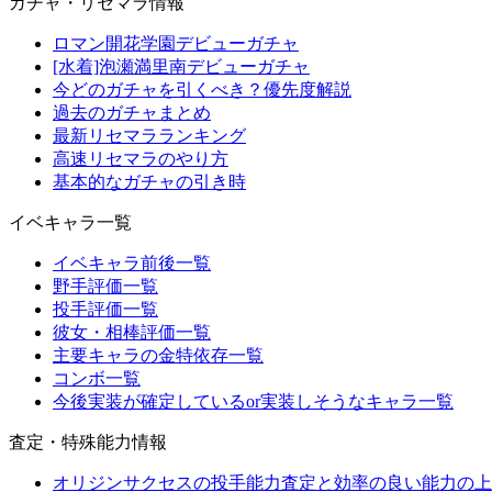
ガチャ・リセマラ情報
ロマン開花学園デビューガチャ
[水着]泡瀬満里南デビューガチャ
今どのガチャを引くべき？優先度解説
過去のガチャまとめ
最新リセマラランキング
高速リセマラのやり方
基本的なガチャの引き時
イベキャラ一覧
イベキャラ前後一覧
野手評価一覧
投手評価一覧
彼女・相棒評価一覧
主要キャラの金特依存一覧
コンボ一覧
今後実装が確定しているor実装しそうなキャラ一覧
査定・特殊能力情報
オリジンサクセスの投手能力査定と効率の良い能力の上