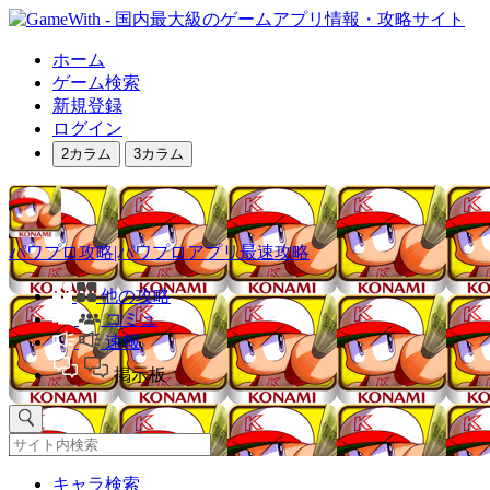
ホーム
ゲーム検索
新規登録
ログイン
2カラム
3カラム
パワプロ攻略|パワプロアプリ最速攻略
他の攻略
コミュ
速報
掲示板
キャラ検索