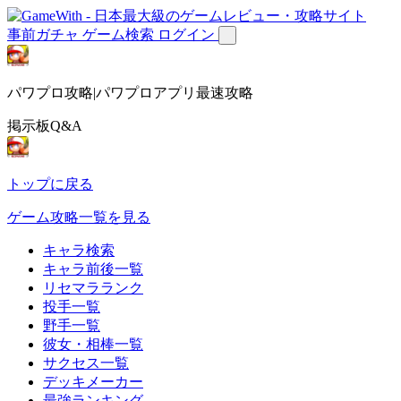
事前ガチャ
ゲーム検索
ログイン
パワプロ攻略|パワプロアプリ最速攻略
掲示板Q&A
トップに戻る
ゲーム攻略一覧を見る
キャラ検索
キャラ前後一覧
リセマラランク
投手一覧
野手一覧
彼女・相棒一覧
サクセス一覧
デッキメーカー
最強ランキング