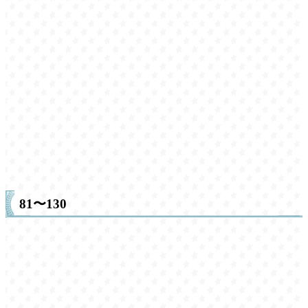
81〜130