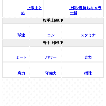
上限まと
上限2種持ちキャラ
め
一覧
投手上限UP
球速
コン
スタミナ
野手上限UP
ミート
パワー
走力
肩力
守備力
捕球