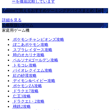
ーを徹底比較しています
Amazonで買えるおすすめゲーミングデバイスまとめ【ad】
詳細を見る
攻略取扱いゲーム
家庭用ゲーム機
ポケモンチャンピオンズ攻略
ぽこあポケモン攻略
スプラレイダース攻略
時のオカリナ攻略
ペルソナ4ゴールデン攻略
トモコレ攻略
バイオレクイエム攻略
紅の砂漠攻略
デイモン&ベイビー攻略
ポケモンZA攻略
ドラクエ7攻略
仁王3攻略
ドラクエ1・2攻略
桃鉄2攻略