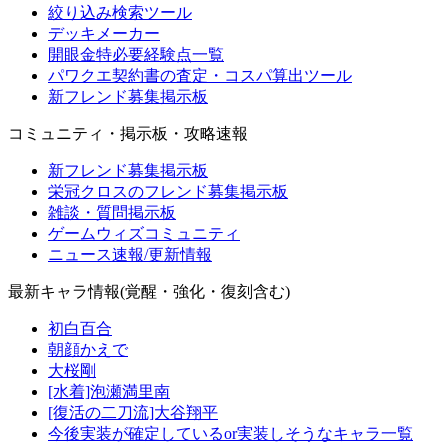
絞り込み検索ツール
デッキメーカー
開眼金特必要経験点一覧
パワクエ契約書の査定・コスパ算出ツール
新フレンド募集掲示板
コミュニティ・掲示板・攻略速報
新フレンド募集掲示板
栄冠クロスのフレンド募集掲示板
雑談・質問掲示板
ゲームウィズコミュニティ
ニュース速報/更新情報
最新キャラ情報(覚醒・強化・復刻含む)
初白百合
朝顔かえで
大桜剛
[水着]泡瀬満里南
[復活の二刀流]大谷翔平
今後実装が確定しているor実装しそうなキャラ一覧