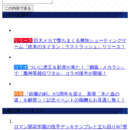
ゲームを探す
リリース
巨大メカで撃ちまくる爽快シューティングゲ
ーム『終末のタイタン：ラストラッシュ』リリース！
コラボ
ついに虎王＆影虎が来た！『鋼嵐 - メカラシ』
で「魔神英雄伝ワタル」コラボ後半が開催！
特集
『鈴蘭の剣』が2周年を迎え、新章「氷と血の
道」を解禁ッ！記念イベントの報酬もお見逃し無く！
攻略記事ランキング
ロマン開花学園の投手デッキテンプレと立ち回り|8/7更