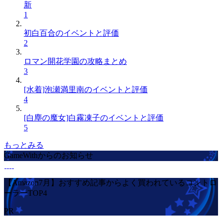
新
1
初白百合のイベントと評価
2
ロマン開花学園の攻略まとめ
3
[水着]泡瀬満里南のイベントと評価
4
[白塵の魔女]白霧凍子のイベントと評価
5
もっとみる
GameWithからのお知らせ
【Amazon7月】おすすめ記事からよく買われているコントロ
ーラーTOP4
PR