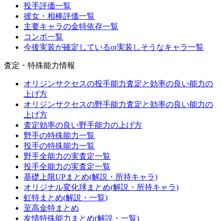
投手評価一覧
彼女・相棒評価一覧
主要キャラの金特依存一覧
コンボ一覧
今後実装が確定しているor実装しそうなキャラ一覧
査定・特殊能力情報
オリジンサクセスの投手能力査定と効率の良い能力の
上げ方
オリジンサクセスの野手能力査定と効率の良い能力の
上げ方
査定効率の良い野手能力の上げ方
野手の特殊能力一覧
投手の特殊能力一覧
野手全能力の実査定一覧
投手全能力の実査定一覧
基礎上限UPまとめ(解説・所持キャラ)
オリジナル変化球まとめ(解説・所持キャラ)
虹特まとめ(解説・一覧)
至高金特まとめ
友情特殊能力まとめ(解説・一覧)