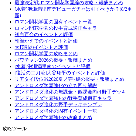
最強決定戦-ロマン開花学園編の攻略・報酬まとめ
[水着]泡瀬満里南デビューガチャは引くべきか？(8/2更
新)
ロマン開花学園の固有イベント一覧
ロマン開花学園の投手育成適正キャラ
初白百合のイベントと評価
朝顔かえでのイベントと評価
大桜剛のイベントと評価
ロマン開花学園の攻略まとめ
パワチャン2026の概要・報酬まとめ
[水着]泡瀬満里南のイベントと評価
[復活の二刀流]大谷翔平のイベントと評価
リアタイ段位戦2026夏ノ壱~肆の概要・報酬まとめ
アンドロメダ学園強化の立ち回り解説
アンドロメダ強化の無課金・微課金向け野手デッキ
アンドロメダ学園強化の野手育成適正キャラ
アンドロメダ強化の野手デッキテンプレ
アンドロメダ強化の固有イベント一覧
アンドロメダ学園強化の攻略まとめ
攻略ツール