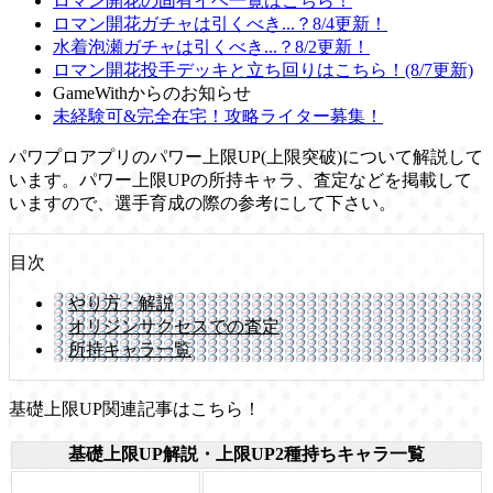
ロマン開花の固有イベ一覧はこちら！
ロマン開花ガチャは引くべき...？8/4更新！
水着泡瀬ガチャは引くべき...？8/2更新！
ロマン開花投手デッキと立ち回りはこちら！(8/7更新)
GameWithからのお知らせ
未経験可&完全在宅！攻略ライター募集！
パワプロアプリのパワー上限UP(上限突破)について解説して
います。パワー上限UPの所持キャラ、査定などを掲載して
いますので、選手育成の際の参考にして下さい。
目次
やり方・解説
オリジンサクセスでの査定
所持キャラ一覧
基礎上限UP関連記事はこちら！
基礎上限UP解説・上限UP2種持ちキャラ一覧