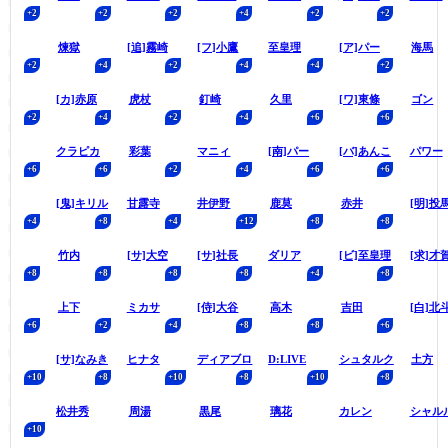
煉獄
[追]霧崎
[フ]小鷹
至皇理
[ア]パー
海馬
[カ]赤原
虎杖
釘崎
久里
[ワ]東條
ゴン
クラピカ
彩葉
マニィ
[南]パー
[バ]あんこ
パワー
[鬼]キリル
甘露寺
井伊野
鹿莫
赤井
[明]投
竹内
[サ]大空
[サ]社長
ダリア
[ビ]至皇理
[求]才
上下
ミカサ
[侍]大谷
高木
吉田
[白]北
[サ]なみき
ヒナタ
ディアブロ
D:LIVE
シュタルク
土方
松井秀
周湯
黒尾
璃花
カレン
シャル