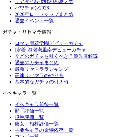
リアタイ段位戦2026夏ノ壱
パワチャン2026
2026年ロードマップまとめ
過去イベント一覧
ガチャ・リセマラ情報
ロマン開花学園デビューガチャ
[水着]泡瀬満里南デビューガチャ
今どのガチャを引くべき？優先度解説
過去のガチャまとめ
最新リセマラランキング
高速リセマラのやり方
基本的なガチャの引き時
イベキャラ一覧
イベキャラ前後一覧
野手評価一覧
投手評価一覧
彼女・相棒評価一覧
主要キャラの金特依存一覧
コンボ一覧