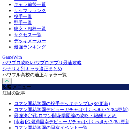
キャラ前後一覧
リセマラランク
投手一覧
野手一覧
彼女・相棒一覧
サクセス一覧
デッキメーカー
最強ランキング
GameWith
パワプロ攻略|パワプロアプリ最速攻略
シナリオ別キャラ適正まとめ
パワフル高校の適正キャラ一覧
攻略 メニュー
注目の記事
ロマン開花学園の投手デッキテンプレ(8/7更新)
ロマン開花学園デビューガチャは引くべきか？(8/4更新)
最強決定戦-ロマン開花学園編の攻略・報酬まとめ
[水着]泡瀬満里南デビューガチャは引くべきか？(8/2更新
ロマン開花学園の固有イベント一覧