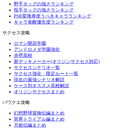
野手タッグの強さランキング
投手タッグの強さランキング
PSR変換券使うべきキャラランキング
キャラ覚醒優先度ランキング
サクセス攻略
ロマン開花学園
アンドロメダ学園強化
赤壁高校
新デッキメーカー(オリジンサクセス対応)
サクセスシナリオ一覧
サクセス強化・限定ルート一覧
現在の最強シナリオ解説
ケース別オススメ高校解説
オリジンサクセスまとめ
パワクエ攻略
幻想野球冒険伝編まとめ
冥界トライアル編まとめ
月姫伝編まとめ