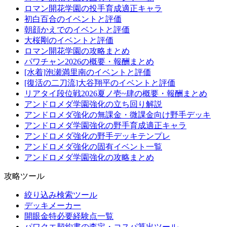
ロマン開花学園の投手育成適正キャラ
初白百合のイベントと評価
朝顔かえでのイベントと評価
大桜剛のイベントと評価
ロマン開花学園の攻略まとめ
パワチャン2026の概要・報酬まとめ
[水着]泡瀬満里南のイベントと評価
[復活の二刀流]大谷翔平のイベントと評価
リアタイ段位戦2026夏ノ壱~肆の概要・報酬まとめ
アンドロメダ学園強化の立ち回り解説
アンドロメダ強化の無課金・微課金向け野手デッキ
アンドロメダ学園強化の野手育成適正キャラ
アンドロメダ強化の野手デッキテンプレ
アンドロメダ強化の固有イベント一覧
アンドロメダ学園強化の攻略まとめ
攻略ツール
絞り込み検索ツール
デッキメーカー
開眼金特必要経験点一覧
パワクエ契約書の査定・コスパ算出ツール