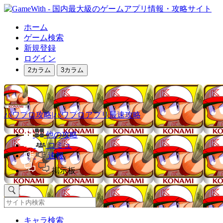
ホーム
ゲーム検索
新規登録
ログイン
2カラム
3カラム
パワプロ攻略|パワプロアプリ最速攻略
他の攻略
コミュ
速報
掲示板
キャラ検索