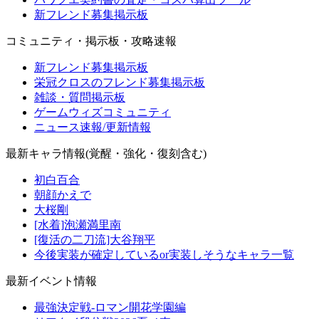
新フレンド募集掲示板
コミュニティ・掲示板・攻略速報
新フレンド募集掲示板
栄冠クロスのフレンド募集掲示板
雑談・質問掲示板
ゲームウィズコミュニティ
ニュース速報/更新情報
最新キャラ情報(覚醒・強化・復刻含む)
初白百合
朝顔かえで
大桜剛
[水着]泡瀬満里南
[復活の二刀流]大谷翔平
今後実装が確定しているor実装しそうなキャラ一覧
最新イベント情報
最強決定戦-ロマン開花学園編