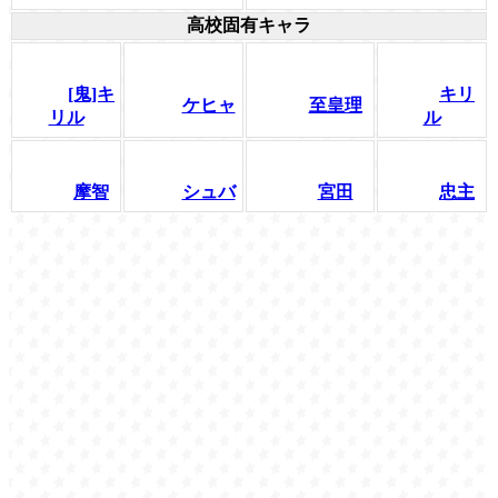
高校固有キャラ
[鬼]キ
キリ
ケヒャ
至皇理
リル
ル
摩智
シュバ
宮田
忠主