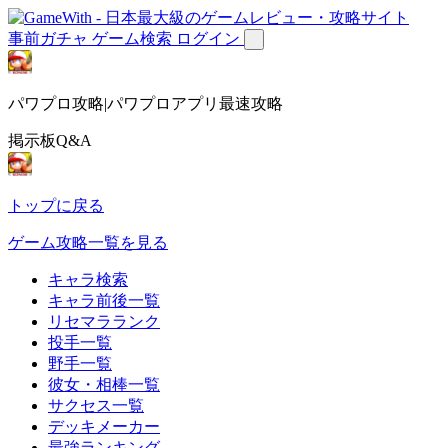
事前ガチャ
ゲーム検索
ログイン
パワプロ攻略|パワプロアプリ最速攻略
掲示板Q&A
トップに戻る
ゲーム攻略一覧を見る
キャラ検索
キャラ前後一覧
リセマラランク
投手一覧
野手一覧
彼女・相棒一覧
サクセス一覧
デッキメーカー
最強ランキング