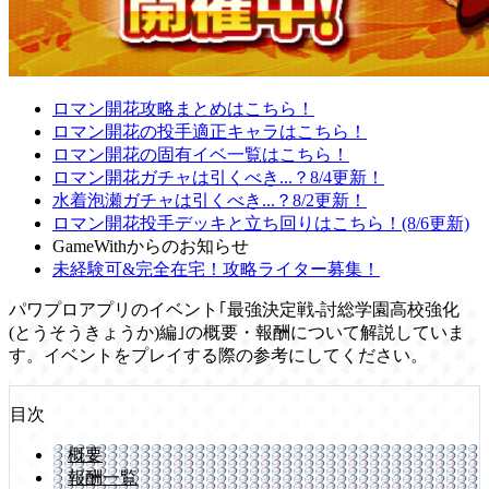
ロマン開花攻略まとめはこちら！
ロマン開花の投手適正キャラはこちら！
ロマン開花の固有イベ一覧はこちら！
ロマン開花ガチャは引くべき...？8/4更新！
水着泡瀬ガチャは引くべき...？8/2更新！
ロマン開花投手デッキと立ち回りはこちら！(8/6更新)
GameWithからのお知らせ
未経験可&完全在宅！攻略ライター募集！
パワプロアプリのイベント｢最強決定戦-討総学園高校強化
(とうそうきょうか)編｣の概要・報酬について解説していま
す。イベントをプレイする際の参考にしてください。
目次
概要
報酬一覧