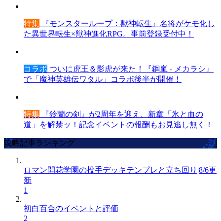
特集
『モンスターループ：獣神転生』名将がケモ化し
た異世界転生×獣神進化RPG。事前登録受付中！
コラボ
ついに虎王＆影虎が来た！『鋼嵐 - メカラシ』
で「魔神英雄伝ワタル」コラボ後半が開催！
特集
『鈴蘭の剣』が2周年を迎え、新章「氷と血の
道」を解禁ッ！記念イベントの報酬もお見逃し無く！
攻略記事ランキング
ロマン開花学園の投手デッキテンプレと立ち回り|8/6更
新
1
初白百合のイベントと評価
2