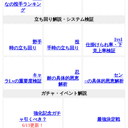
なの投手ランキン
グ
立ち回り解説・システム検証
1vs1
野手
投
仕掛けられ率・下
時の立ち回り
手時の立ち回り
克上率検証
忍
キャ
セン
耐の具体的恩恵
ラLvの重要度検証
○の具体的恩恵解析
解析
ガチャ・イベント解説
強化記念ガチ
ャ引くべき？
最強決定戦
6/13更新！