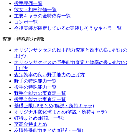
投手評価一覧
彼女・相棒評価一覧
主要キャラの金特依存一覧
コンボ一覧
今後実装が確定しているor実装しそうなキャラ一覧
査定・特殊能力情報
オリジンサクセスの投手能力査定と効率の良い能力の
上げ方
オリジンサクセスの野手能力査定と効率の良い能力の
上げ方
査定効率の良い野手能力の上げ方
野手の特殊能力一覧
投手の特殊能力一覧
野手全能力の実査定一覧
投手全能力の実査定一覧
基礎上限UPまとめ(解説・所持キャラ)
オリジナル変化球まとめ(解説・所持キャラ)
虹特まとめ(解説・一覧)
至高金特まとめ
友情特殊能力まとめ(解説・一覧)