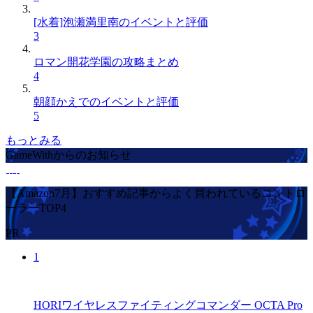
[水着]泡瀬満里南のイベントと評価
3
ロマン開花学園の攻略まとめ
4
朝顔かえでのイベントと評価
5
もっとみる
GameWithからのお知らせ
【Amazon7月】おすすめ記事からよく買われているコントロ
ーラーTOP4
PR
1
HORIワイヤレスファイティングコマンダー OCTA Pro