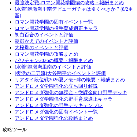
最強決定戦-ロマン開花学園編の攻略・報酬まとめ
[水着]泡瀬満里南デビューガチャは引くべきか？(8/2更
新)
ロマン開花学園の固有イベント一覧
ロマン開花学園の投手育成適正キャラ
初白百合のイベントと評価
朝顔かえでのイベントと評価
大桜剛のイベントと評価
ロマン開花学園の攻略まとめ
パワチャン2026の概要・報酬まとめ
[水着]泡瀬満里南のイベントと評価
[復活の二刀流]大谷翔平のイベントと評価
リアタイ段位戦2026夏ノ壱~肆の概要・報酬まとめ
アンドロメダ学園強化の立ち回り解説
アンドロメダ強化の無課金・微課金向け野手デッキ
アンドロメダ学園強化の野手育成適正キャラ
アンドロメダ強化の野手デッキテンプレ
アンドロメダ強化の固有イベント一覧
アンドロメダ学園強化の攻略まとめ
攻略ツール