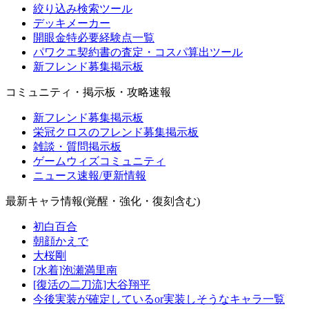
絞り込み検索ツール
デッキメーカー
開眼金特必要経験点一覧
パワクエ契約書の査定・コスパ算出ツール
新フレンド募集掲示板
コミュニティ・掲示板・攻略速報
新フレンド募集掲示板
栄冠クロスのフレンド募集掲示板
雑談・質問掲示板
ゲームウィズコミュニティ
ニュース速報/更新情報
最新キャラ情報(覚醒・強化・復刻含む)
初白百合
朝顔かえで
大桜剛
[水着]泡瀬満里南
[復活の二刀流]大谷翔平
今後実装が確定しているor実装しそうなキャラ一覧