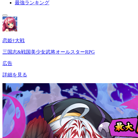
最強ランキング
恋姫†大戦
三国志&戦国美少女武将オールスターRPG
広告
詳細を見る