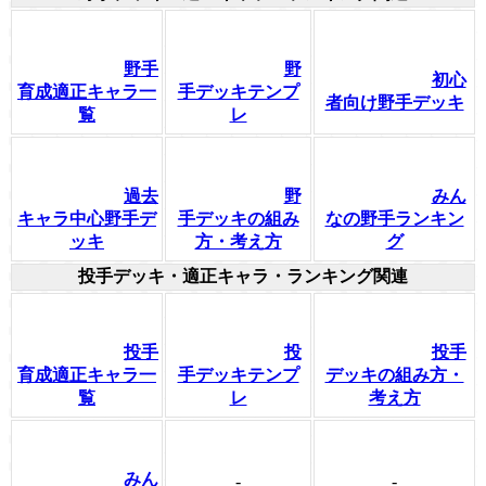
野手
野
初心
育成適正キャラ一
手デッキテンプ
者向け野手デッキ
覧
レ
過去
野
みん
キャラ中心野手デ
手デッキの組み
なの野手ランキン
ッキ
方・考え方
グ
投手デッキ・適正キャラ・ランキング関連
投手
投
投手
育成適正キャラ一
手デッキテンプ
デッキの組み方・
覧
レ
考え方
みん
-
-