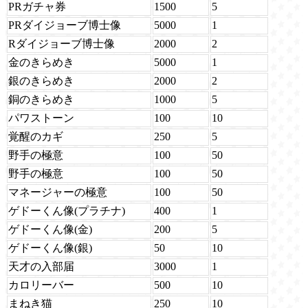
PRガチャ券
1500
5
PRダイジョーブ博士像
5000
1
Rダイジョーブ博士像
2000
2
金のきらめき
5000
1
銀のきらめき
2000
2
銅のきらめき
1000
5
パワストーン
100
10
覚醒のカギ
250
5
野手の極意
100
50
野手の極意
100
50
マネージャーの極意
100
50
ゲドーくん像(プラチナ)
400
1
ゲドーくん像(金)
200
5
ゲドーくん像(銀)
50
10
天才の入部届
3000
1
カロリーバー
500
10
まねき猫
250
10