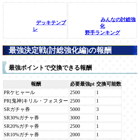
みんなの討総強
デッキテンプ
化
レ
野手ランキング
最強決定戦(討総強化編)の報酬
最強ポイントで交換できる報酬
報酬
必要最強pt
交換可能数
PRケヒャール
2500
1
PR[鬼神]キリル・フォスター
2500
1
SRガチャ券
5000
3
SR30%ガチャ券
3000
1
SR20%ガチャ券
2500
1
SR10%ガチャ券
2000
1