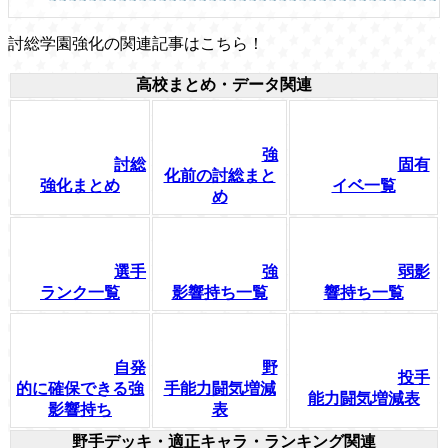
討総学園強化の関連記事はこちら！
高校まとめ・データ関連
強
討総
固有
化前の討総まと
強化まとめ
イベ一覧
め
選手
強
弱影
ランク一覧
影響持ち一覧
響持ち一覧
自発
野
投手
的に確保できる強
手能力闘気増減
能力闘気増減表
影響持ち
表
野手デッキ・適正キャラ・ランキング関連