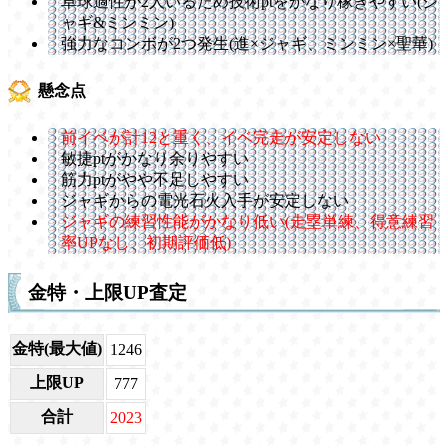
卓球適性が2人いるため技術ptをかなり稼ぎやすい(ジ
ャギ&ミンミン)
強力なコンボが2つ発生(進×ジャギ、ミンミン×聖華)
懸念点
前イベが計12と重く、イベ完走が安定しない
敏捷ptがかなり余りやすい
筋力ptがやや不足しやすい
ジャギからの電光石火入手が安定しない
ジャギの練習性能がかなり低い(走塁単練、得意練習
率UPなし、初期評価低)
金特・上限UP査定
金特(最大値)
1246
上限UP
777
合計
2023