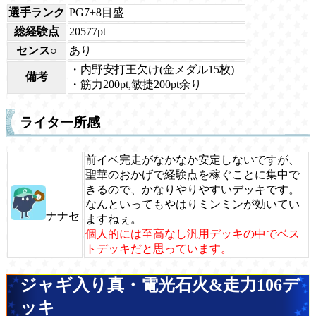
選手ランク
PG7+8目盛
総経験点
20577pt
センス○
あり
・内野安打王欠け(金メダル15枚)
備考
・筋力200pt,敏捷200pt余り
ライター所感
前イベ完走がなかなか安定しないですが、
聖華のおかげで経験点を稼ぐことに集中で
きるので、かなりやりやすいデッキです。
なんといってもやはりミンミンが効いてい
ナナセ
ますねぇ。
個人的には至高なし汎用デッキの中でベス
トデッキだと思っています。
ジャギ入り真・電光石火&走力106デ
ッキ