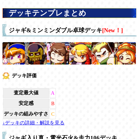
デッキテンプレまとめ
ジャギ&ミンミンダブル卓球デッキ
[New！]
デッキ評価
査定最大値
A
安定感
B
デッキの組みやすさ
C
↓デッキの詳細・解説を見る
ジャギ入り真・電光石火&走力106デッキ