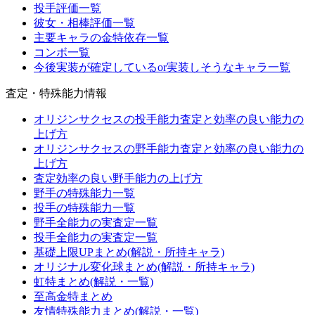
投手評価一覧
彼女・相棒評価一覧
主要キャラの金特依存一覧
コンボ一覧
今後実装が確定しているor実装しそうなキャラ一覧
査定・特殊能力情報
オリジンサクセスの投手能力査定と効率の良い能力の
上げ方
オリジンサクセスの野手能力査定と効率の良い能力の
上げ方
査定効率の良い野手能力の上げ方
野手の特殊能力一覧
投手の特殊能力一覧
野手全能力の実査定一覧
投手全能力の実査定一覧
基礎上限UPまとめ(解説・所持キャラ)
オリジナル変化球まとめ(解説・所持キャラ)
虹特まとめ(解説・一覧)
至高金特まとめ
友情特殊能力まとめ(解説・一覧)