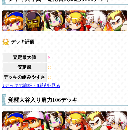
デッキ評価
査定最大値
S
安定感
C
デッキの組みやすさ
C
↓デッキの詳細・解説を見る
覚醒大谷入り肩力106デッキ