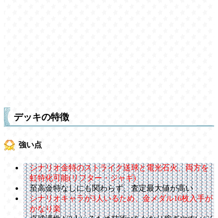
デッキの特徴
強い点
シナリオ金特のストライク送球と電光石火、両方を
虹特化可能(リフター・ジャギ)
至高金特なしにも関わらず、査定最大値が高い
シナリオキャラが3人いるため、金メダル16枚入手が
かなり楽