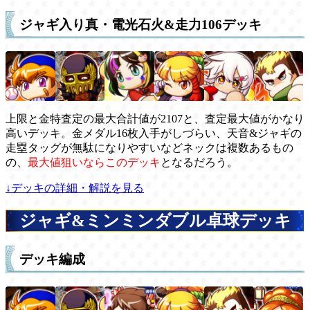
ジャギ入り真・電光石火&走力106デッキ
上限と金特査定の最大合計値が2107と、査定最大値がかなり
高いデッキ。金メダル16枚入手がしづらい、天音&ジャギの
走塁タッグが無駄になりやすいなどネックは複数あるもの
の、
最大値狙いならこのデッキ
となるだろう。
↓デッキの詳細・解説を見る
ジャギ&ミンミンダブル卓球デッキ
デッキ編成