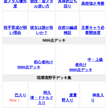
金メダル優先
競技・金メダ
具体的立ち
高校強さ考察
度
ル使い方
回り
投手育成が弱
彼女は誰が良
自前35編成
主要キャラ必
い理由
いか？
検証
要開放度
9000点デッキ
中・上級
初心者向け
者向け
9000点デッキ
9000点デッキ
現環境野手デッキ集
阿久
巴入り
麦夏
神良入
津・ドナルド
New！
野入り
り
入り