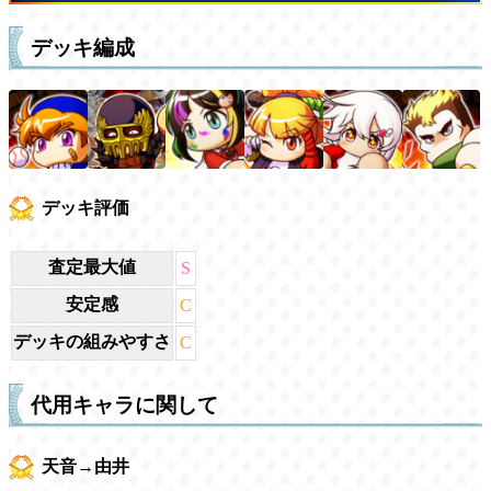
デッキ編成
デッキ評価
査定最大値
S
安定感
C
デッキの組みやすさ
C
代用キャラに関して
天音→由井