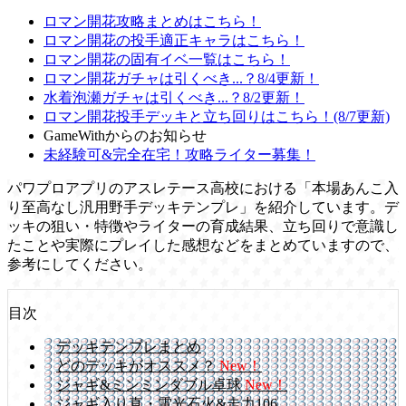
ロマン開花攻略まとめはこちら！
ロマン開花の投手適正キャラはこちら！
ロマン開花の固有イベ一覧はこちら！
ロマン開花ガチャは引くべき...？8/4更新！
水着泡瀬ガチャは引くべき...？8/2更新！
ロマン開花投手デッキと立ち回りはこちら！(8/7更新)
GameWithからのお知らせ
未経験可&完全在宅！攻略ライター募集！
パワプロアプリのアスレテース高校における「本場あんこ入
り至高なし汎用野手デッキテンプレ」を紹介しています。デ
ッキの狙い・特徴やライターの育成結果、立ち回りで意識し
たことや実際にプレイした感想などをまとめていますので、
参考にしてください。
目次
デッキテンプレまとめ
どのデッキがオススメ？
New！
ジャギ&ミンミンダブル卓球
New！
ジャギ入り真・電光石火&走力106