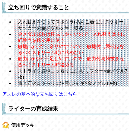
立ち回りで意識すること
入れ替えを使ってスポクラ(あんこ適性)、スケボー、
サッカーの金メダルを早く取る
金メダル16枚は達成しやすいので、入れ替えは主に
経験点を稼ぐ用に使う
敏捷ptがかなり余りやすいので、敏捷付与競技はな
るべくストリーム時に絡めない
筋力ptがやや不足しやすいので、筋力付与競技をな
るべくストリーム時絡める
ストライク送球コツ被りに注意(リフター×金メダル7
枚)
電光石火コツ被りに注意(ジャギ×金メダル10枚)
アスレの基本的な立ち回りはこちら
ライターの育成結果
使用デッキ