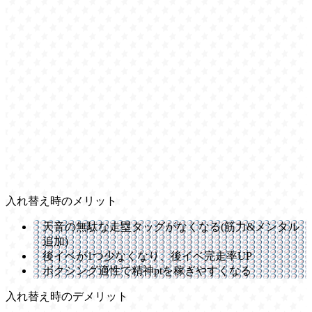
入れ替え時のメリット
天音の無駄な走塁タッグがなくなる(筋力&メンタル
追加)
後イベが1つ少なくなり、後イベ完走率UP
ボクシング適性で精神ptを稼ぎやすくなる
入れ替え時のデメリット