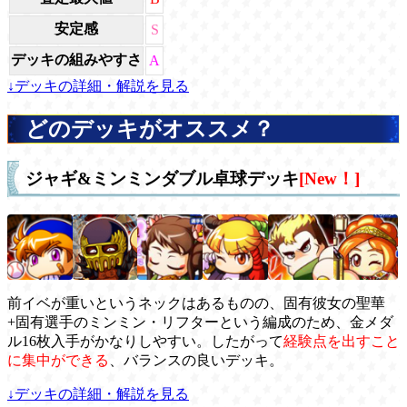
安定感
S
デッキの組みやすさ
A
↓デッキの詳細・解説を見る
どのデッキがオススメ？
ジャギ&ミンミンダブル卓球デッキ
[New！]
前イベが重いというネックはあるものの、固有彼女の聖華
+固有選手のミンミン・リフターという編成のため、金メダ
ル16枚入手がかなりしやすい。したがって
経験点を出すこと
に集中ができる
、バランスの良いデッキ。
↓デッキの詳細・解説を見る