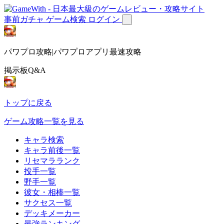
事前ガチャ
ゲーム検索
ログイン
パワプロ攻略|パワプロアプリ最速攻略
掲示板Q&A
トップに戻る
ゲーム攻略一覧を見る
キャラ検索
キャラ前後一覧
リセマラランク
投手一覧
野手一覧
彼女・相棒一覧
サクセス一覧
デッキメーカー
最強ランキング