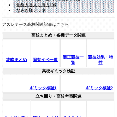
覚醒大谷入り肩力106
なみき様デッキ
アスレテース高校関連記事はこちら！
高校まとめ・各種データ関連
適正競技一
競技効果・特
攻略まとめ
固有イベ一覧
覧
性
高校ギミック検証
ギミック検証1
ギミック検証2
立ち回り・高校考察関連