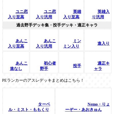
ユニ恋
ユニ恋
英雄
英雄入
入り至高
入り汎用
入り至高
り汎用
過去野手デッキ集・投手デッキ・適正キャラ
あんこ
あんこ
ミン
進入り
入り至高
入り汎用
ミン入り
あんこ
初心者
適正キ
投手
進なし
野手
ャラ
PEランカーのアスレデッキまとめはこちら！
ターベ
Nemo・りょ
ル・ミスト・ももくり
ーぞー・あおきゅん