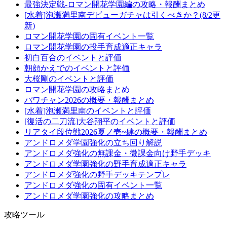
最強決定戦-ロマン開花学園編の攻略・報酬まとめ
[水着]泡瀬満里南デビューガチャは引くべきか？(8/2更
新)
ロマン開花学園の固有イベント一覧
ロマン開花学園の投手育成適正キャラ
初白百合のイベントと評価
朝顔かえでのイベントと評価
大桜剛のイベントと評価
ロマン開花学園の攻略まとめ
パワチャン2026の概要・報酬まとめ
[水着]泡瀬満里南のイベントと評価
[復活の二刀流]大谷翔平のイベントと評価
リアタイ段位戦2026夏ノ壱~肆の概要・報酬まとめ
アンドロメダ学園強化の立ち回り解説
アンドロメダ強化の無課金・微課金向け野手デッキ
アンドロメダ学園強化の野手育成適正キャラ
アンドロメダ強化の野手デッキテンプレ
アンドロメダ強化の固有イベント一覧
アンドロメダ学園強化の攻略まとめ
攻略ツール