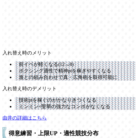
入れ替え時のメリット
前イベが軽くなる(12→8)
ボクシング適性で精神ptを稼ぎやすくなる
進との組み合わせで真・広角砲を取得可能に
入れ替え時のデメリット
技術ptを稼ぐのがかなりきつくなる
ミンミン×聖華の強力なコンボがなくなる
由井の詳細はこちら
得意練習・上限UP・適性競技分布