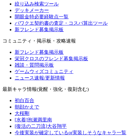
絞り込み検索ツール
デッキメーカー
開眼金特必要経験点一覧
パワクエ契約書の査定・コスパ算出ツール
新フレンド募集掲示板
コミュニティ・掲示板・攻略速報
新フレンド募集掲示板
栄冠クロスのフレンド募集掲示板
雑談・質問掲示板
ゲームウィズコミュニティ
ニュース速報/更新情報
最新キャラ情報(覚醒・強化・復刻含む)
初白百合
朝顔かえで
大桜剛
[水着]泡瀬満里南
[復活の二刀流]大谷翔平
今後実装が確定しているor実装しそうなキャラ一覧