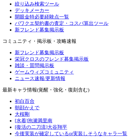
絞り込み検索ツール
デッキメーカー
開眼金特必要経験点一覧
パワクエ契約書の査定・コスパ算出ツール
新フレンド募集掲示板
コミュニティ・掲示板・攻略速報
新フレンド募集掲示板
栄冠クロスのフレンド募集掲示板
雑談・質問掲示板
ゲームウィズコミュニティ
ニュース速報/更新情報
最新キャラ情報(覚醒・強化・復刻含む)
初白百合
朝顔かえで
大桜剛
[水着]泡瀬満里南
[復活の二刀流]大谷翔平
今後実装が確定しているor実装しそうなキャラ一覧