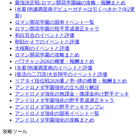
最強決定戦-ロマン開花学園編の攻略・報酬まとめ
[水着]泡瀬満里南デビューガチャは引くべきか？(8/2更
新)
ロマン開花学園の固有イベント一覧
ロマン開花学園の投手育成適正キャラ
初白百合のイベントと評価
朝顔かえでのイベントと評価
大桜剛のイベントと評価
ロマン開花学園の攻略まとめ
パワチャン2026の概要・報酬まとめ
[水着]泡瀬満里南のイベントと評価
[復活の二刀流]大谷翔平のイベントと評価
リアタイ段位戦2026夏ノ壱~肆の概要・報酬まとめ
アンドロメダ学園強化の立ち回り解説
アンドロメダ強化の無課金・微課金向け野手デッキ
アンドロメダ学園強化の野手育成適正キャラ
アンドロメダ強化の野手デッキテンプレ
アンドロメダ強化の固有イベント一覧
アンドロメダ学園強化の攻略まとめ
攻略ツール