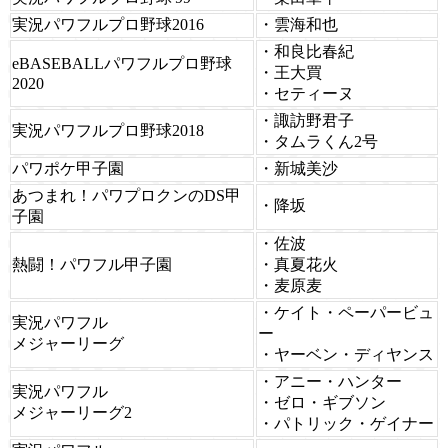
実況パワフルプロ野球2016
・雲海和也
・和良比春紀
eBASEBALLパワフルプロ野球
・王大買
2020
・セティーヌ
・諏訪野君子
実況パワフルプロ野球2018
・タムラくん2号
パワポケ甲子園
・新城美沙
あつまれ！パワプロクンのDS甲
・降坂
子園
・佐波
熱闘！パワフル甲子園
・真夏花火
・麦原麦
・ケイト・ペーパービュ
実況パワフル
ー
メジャーリーグ
・ヤーベン・ディヤンス
・アニー・ハンター
実況パワフル
・ゼロ・ギブソン
メジャーリーグ2
・パトリック・ゲイナー