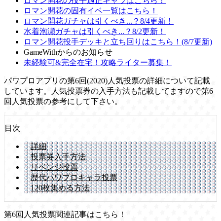
ロマン開花の投手適正キャラはこちら！
ロマン開花の固有イベ一覧はこちら！
ロマン開花ガチャは引くべき...？8/4更新！
水着泡瀬ガチャは引くべき...？8/2更新！
ロマン開花投手デッキと立ち回りはこちら！(8/7更新)
GameWithからのお知らせ
未経験可&完全在宅！攻略ライター募集！
パワプロアプリの第6回(2020)人気投票の詳細について記載
しています。人気投票券の入手方法も記載してますので第6
回人気投票の参考にして下さい。
目次
詳細
投票券入手方法
リベンジ投票
歴代パワプロキャラ投票
120枚集める方法
第6回人気投票関連記事はこちら！