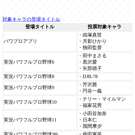
対象キャラの登場タイトル
登場タイトル
投票対象キャラ
・凶塚真世
パワプロアプリ
・月影ひかり
・独田監督
・田中まさる
実況パワフルプロ野球6
・黒沢愛
・矢部徳子
実況パワフルプロ野球8
・DJB-78
・芹沢茜
実況パワフルプロ野球9
・円谷一義
・テリー・マイルマン
実況パワフルプロ野球10
・福家花男
・小田谷加奈
実況パワフルプロ野球11
・日本仁
・我間摩夕
実況パワフルプロ野球'99
・柴田軍平