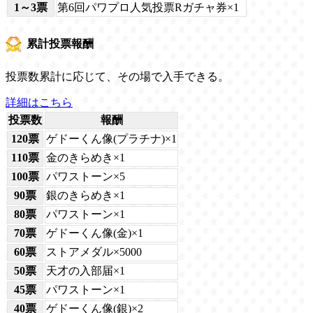
1～3票
第6回パワプロ人気投票Rガチャ券×1
累計投票報酬
投票数累計に応じて、その場で入手できる。
詳細はこちら
投票数
報酬
120票
ゲドーくん像(プラチナ)×1
110票
金のきらめき×1
100票
パワストーン×5
90票
銀のきらめき×1
80票
パワストーン×1
70票
ゲドーくん像(金)×1
60票
ストアメダル×5000
50票
天才の入部届×1
45票
パワストーン×1
40票
ゲドーくん像(銀)×2