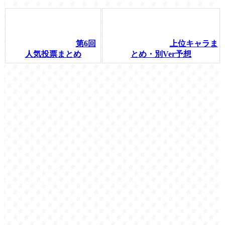
第6回
上位キャラま
人気投票まとめ
とめ・別Ver予想