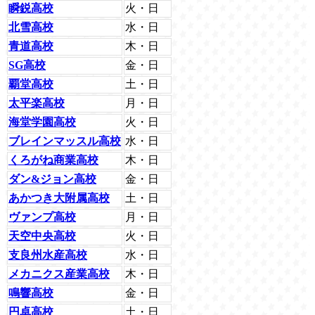
瞬鋭高校
火・日
北雪高校
水・日
青道高校
木・日
SG高校
金・日
覇堂高校
土・日
太平楽高校
月・日
海堂学園高校
火・日
ブレインマッスル高校
水・日
くろがね商業高校
木・日
ダン&ジョン高校
金・日
あかつき大附属高校
土・日
ヴァンプ高校
月・日
天空中央高校
火・日
支良州水産高校
水・日
メカニクス産業高校
木・日
鳴響高校
金・日
円卓高校
土・日