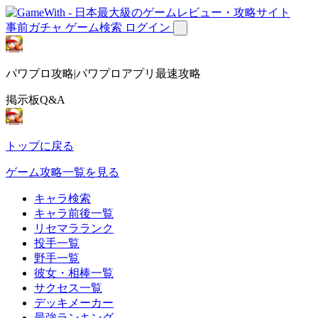
事前ガチャ
ゲーム検索
ログイン
パワプロ攻略|パワプロアプリ最速攻略
掲示板Q&A
トップに戻る
ゲーム攻略一覧を見る
キャラ検索
キャラ前後一覧
リセマラランク
投手一覧
野手一覧
彼女・相棒一覧
サクセス一覧
デッキメーカー
最強ランキング