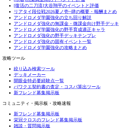
[復活の二刀流]大谷翔平のイベントと評価
リアタイ段位戦2026夏ノ壱~肆の概要・報酬まとめ
アンドロメダ学園強化の立ち回り解説
アンドロメダ強化の無課金・微課金向け野手デッキ
アンドロメダ学園強化の野手育成適正キャラ
アンドロメダ強化の野手デッキテンプレ
アンドロメダ強化の固有イベント一覧
アンドロメダ学園強化の攻略まとめ
攻略ツール
絞り込み検索ツール
デッキメーカー
開眼金特必要経験点一覧
パワクエ契約書の査定・コスパ算出ツール
新フレンド募集掲示板
コミュニティ・掲示板・攻略速報
新フレンド募集掲示板
栄冠クロスのフレンド募集掲示板
雑談・質問掲示板