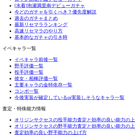
[水着]泡瀬満里南デビューガチャ
今どのガチャを引くべき？優先度解説
過去のガチャまとめ
最新リセマラランキング
高速リセマラのやり方
基本的なガチャの引き時
イベキャラ一覧
イベキャラ前後一覧
野手評価一覧
投手評価一覧
彼女・相棒評価一覧
主要キャラの金特依存一覧
コンボ一覧
今後実装が確定しているor実装しそうなキャラ一覧
査定・特殊能力情報
オリジンサクセスの投手能力査定と効率の良い能力の上
オリジンサクセスの野手能力査定と効率の良い能力の上
査定効率の良い野手能力の上げ方