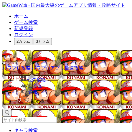
ホーム
ゲーム検索
新規登録
ログイン
2カラム
3カラム
パワプロ攻略|パワプロアプリ最速攻略
他の攻略
コミュ
速報
掲示板
キャラ検索