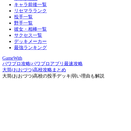
キャラ前後一覧
リセマラランク
投手一覧
野手一覧
彼女・相棒一覧
サクセス一覧
デッキメーカー
最強ランキング
GameWith
パワプロ攻略|パワプロアプリ最速攻略
大筒(おおづつ)高校攻略まとめ
大筒(おおづつ)高校の投手デッキ|弱い理由も解説