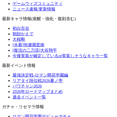
ゲームウィズコミュニティ
ニュース速報/更新情報
最新キャラ情報(覚醒・強化・復刻含む)
初白百合
朝顔かえで
大桜剛
[水着]泡瀬満里南
[復活の二刀流]大谷翔平
今後実装が確定しているor実装しそうなキャラ一覧
最新イベント情報
最強決定戦-ロマン開花学園編
リアタイ段位戦2026夏ノ壱
パワチャン2026
2026年ロードマップまとめ
過去イベント一覧
ガチャ・リセマラ情報
ロマン開花学園デビューガチャ