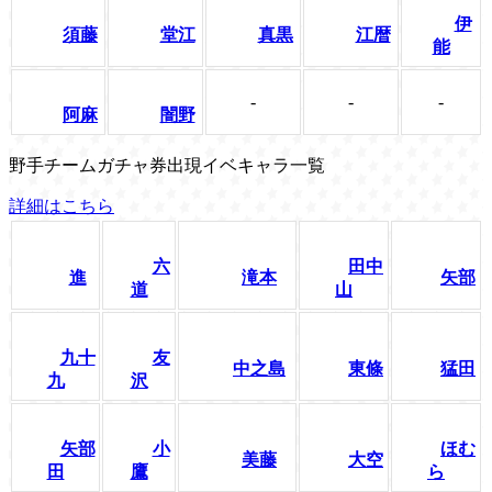
伊
須藤
堂江
真黒
江暦
能
-
-
-
阿麻
闇野
野手チームガチャ券出現イベキャラ一覧
詳細はこちら
六
田中
進
滝本
矢部
道
山
九十
友
中之島
東條
猛田
九
沢
矢部
小
ほむ
美藤
大空
田
鷹
ら