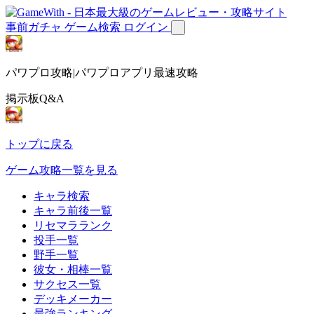
事前ガチャ
ゲーム検索
ログイン
パワプロ攻略|パワプロアプリ最速攻略
掲示板Q&A
トップに戻る
ゲーム攻略一覧を見る
キャラ検索
キャラ前後一覧
リセマラランク
投手一覧
野手一覧
彼女・相棒一覧
サクセス一覧
デッキメーカー
最強ランキング