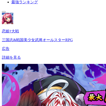
最強ランキング
恋姫†大戦
三国志&戦国美少女武将オールスターRPG
広告
詳細を見る