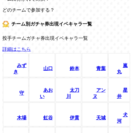
どのチームで参加する？
チーム別ガチャ券出現イベキャラ一覧
投手チームガチャ券出現イベキャラ一覧
詳細はこちら
みず
嵐
山口
鈴本
青葉
き
丸
あお
太刀
アン
星
守
い
川
ヌ
井
犬
木場
虹谷
伊貫
天城
河