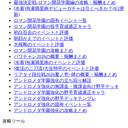
最強決定戦-ロマン開花学園編の攻略・報酬まとめ
[水着]泡瀬満里南デビューガチャは引くべきか？(8/2更
新)
ロマン開花学園の固有イベント一覧
ロマン開花学園の投手育成適正キャラ
初白百合のイベントと評価
朝顔かえでのイベントと評価
大桜剛のイベントと評価
ロマン開花学園の攻略まとめ
パワチャン2026の概要・報酬まとめ
[水着]泡瀬満里南のイベントと評価
[復活の二刀流]大谷翔平のイベントと評価
リアタイ段位戦2026夏ノ壱~肆の概要・報酬まとめ
アンドロメダ学園強化の立ち回り解説
アンドロメダ強化の無課金・微課金向け野手デッキ
アンドロメダ学園強化の野手育成適正キャラ
アンドロメダ強化の野手デッキテンプレ
アンドロメダ強化の固有イベント一覧
アンドロメダ学園強化の攻略まとめ
攻略ツール