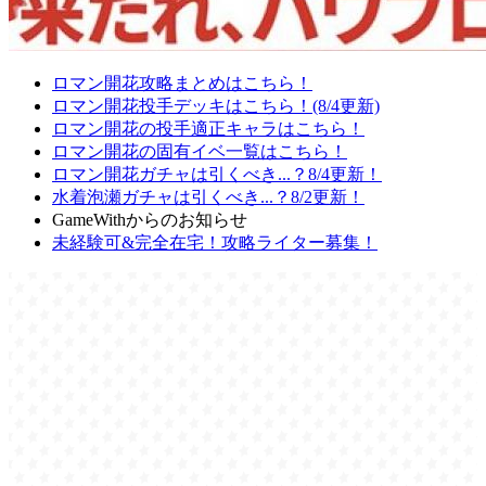
ロマン開花攻略まとめはこちら！
ロマン開花投手デッキはこちら！(8/4更新)
ロマン開花の投手適正キャラはこちら！
ロマン開花の固有イベ一覧はこちら！
ロマン開花ガチャは引くべき...？8/4更新！
水着泡瀬ガチャは引くべき...？8/2更新！
GameWithからのお知らせ
未経験可&完全在宅！攻略ライター募集！