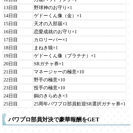
13日目
野球神のお守り×1
14日目
ゲドーくん像（金）×1
15日目
天才の入部届×1
16日目
恋愛成就のお守り×1
17日目
カロリーバー×1
18日目
まねき猫×1
19日目
ゲドーくん像（プラチナ）×1
20日目
SRガチャ券×1
21日目
マネージャーの極意×10
22日目
野手の極意×10
23日目
投手の極意×10
24日目
銅のきらめき×3
25日目
25周年パワプロ部員歓迎SR選択ガチャ券×1
パワプロ部員対決で豪華報酬をGET