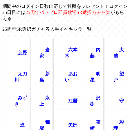
期間中のログイン日数に応じて報酬をプレゼント！ログイン
25日目には
25周年パワプロ部員歓迎SR選択ガチャ券
がもら
える！
25周年SR選択ガチャ券入手イベキャラ一覧
倉
六本
内
大
京野
家
木
藤
越
太刀
新
あお
明
望
川
島
い
星
戸
みず
氷
沢
江暦
守
き
上
樹
猫
箱
彩
進
矢部
塚
崎
理