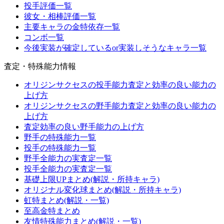
投手評価一覧
彼女・相棒評価一覧
主要キャラの金特依存一覧
コンボ一覧
今後実装が確定しているor実装しそうなキャラ一覧
査定・特殊能力情報
オリジンサクセスの投手能力査定と効率の良い能力の
上げ方
オリジンサクセスの野手能力査定と効率の良い能力の
上げ方
査定効率の良い野手能力の上げ方
野手の特殊能力一覧
投手の特殊能力一覧
野手全能力の実査定一覧
投手全能力の実査定一覧
基礎上限UPまとめ(解説・所持キャラ)
オリジナル変化球まとめ(解説・所持キャラ)
虹特まとめ(解説・一覧)
至高金特まとめ
友情特殊能力まとめ(解説・一覧)