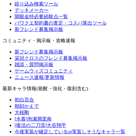
絞り込み検索ツール
デッキメーカー
開眼金特必要経験点一覧
パワクエ契約書の査定・コスパ算出ツール
新フレンド募集掲示板
コミュニティ・掲示板・攻略速報
新フレンド募集掲示板
栄冠クロスのフレンド募集掲示板
雑談・質問掲示板
ゲームウィズコミュニティ
ニュース速報/更新情報
最新キャラ情報(覚醒・強化・復刻含む)
初白百合
朝顔かえで
大桜剛
[水着]泡瀬満里南
[復活の二刀流]大谷翔平
今後実装が確定しているor実装しそうなキャラ一覧