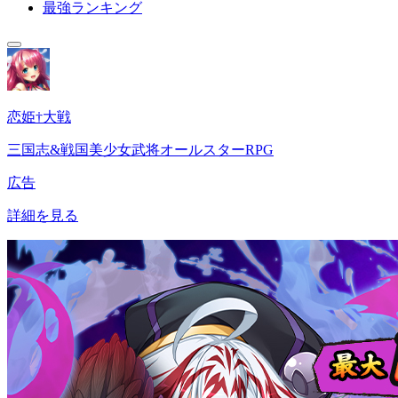
最強ランキング
恋姫†大戦
三国志&戦国美少女武将オールスターRPG
広告
詳細を見る