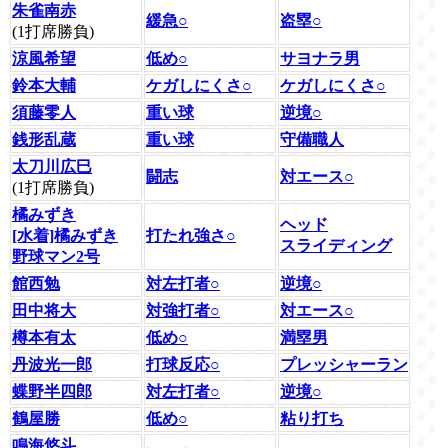
朱雀南赤
緩急○
盗塁○
(1打席勝負)
涼風希望
低め○
サヨナラ男
鈴本大輔
ケガしにくさ○
ケガしにくさ○
須藤零人
重い球
逆境○
銭形乱蔵
重い球
守備職人
太刀川広巳
闘志
対エース○
(1打席勝負)
橘みずき
ヘッド
[水着]橘みずき
打たれ強さ○
スライディング
野球マン2号
館西勉
対左打者○
逆境○
田中将大
対強打者○
対エース○
樽本有太
低め○
満塁男
丹波光一郎
打球反応○
プレッシャーラン
蝶野半四郎
対左打者○
逆境○
鶴屋勝
低め○
粘り打ち
鳴海悠斗