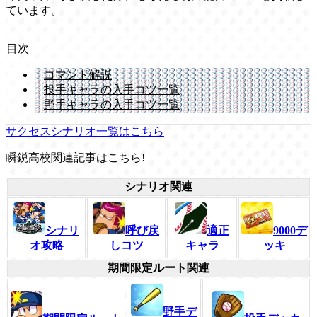
ています。
目次
コマンド解説
投手キャラの入手コツ一覧
野手キャラの入手コツ一覧
サクセスシナリオ一覧はこちら
瞬鋭高校関連記事はこちら!
シナリオ関連
シナリ
呼び戻
適正
9000デ
オ攻略
しコツ
キャラ
ッキ
期間限定ルート関連
野手デ