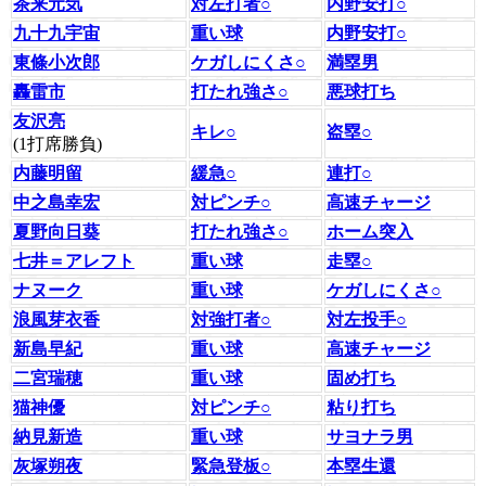
茶来元気
対左打者○
内野安打○
九十九宇宙
重い球
内野安打○
東條小次郎
ケガしにくさ○
満塁男
轟雷市
打たれ強さ○
悪球打ち
友沢亮
キレ○
盗塁○
(1打席勝負)
内藤明留
緩急○
連打○
中之島幸宏
対ピンチ○
高速チャージ
夏野向日葵
打たれ強さ○
ホーム突入
七井＝アレフト
重い球
走塁○
ナヌーク
重い球
ケガしにくさ○
浪風芽衣香
対強打者○
対左投手○
新島早紀
重い球
高速チャージ
二宮瑞穂
重い球
固め打ち
猫神優
対ピンチ○
粘り打ち
納見新造
重い球
サヨナラ男
灰塚朔夜
緊急登板○
本塁生還