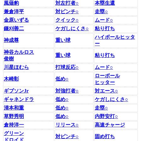
風薙豹
対左打者○
本塁生還
兼倉洋平
対ピンチ○
走塁○
金原いずる
クイック○
ムード○
鎌刈善二
ケガしにくさ○
粘り打ち
ハイボールヒッタ
神成尊
重い球
ー
神谷カルロス
重い球
粘り打ち
俊樹
川星ほむら
打球反応○
ムード○
ローボール
木崎彰
低め○
ヒッター
ギブソンJr
対強打者○
対エース○
ギャネンドラ
低め○
ケガしにくさ○
清本和重
低め○
走塁○
草野秀明
低め○
内野安打○
倉持洋一
リリース○
高速チャージ
グリーン
対ピンチ○
固め打ち
ドロイド