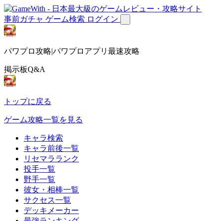
事前ガチャ
ゲーム検索
ログイン
パワプロ攻略|パワプロアプリ最速攻略
掲示板Q&A
トップに戻る
ゲーム攻略一覧を見る
キャラ検索
キャラ前後一覧
リセマラランク
投手一覧
野手一覧
彼女・相棒一覧
サクセス一覧
デッキメーカー
最強ランキング