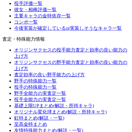
投手評価一覧
彼女・相棒評価一覧
主要キャラの金特依存一覧
コンボ一覧
今後実装が確定しているor実装しそうなキャラ一覧
査定・特殊能力情報
オリジンサクセスの投手能力査定と効率の良い能力の
上げ方
オリジンサクセスの野手能力査定と効率の良い能力の
上げ方
査定効率の良い野手能力の上げ方
野手の特殊能力一覧
投手の特殊能力一覧
野手全能力の実査定一覧
投手全能力の実査定一覧
基礎上限UPまとめ(解説・所持キャラ)
オリジナル変化球まとめ(解説・所持キャラ)
虹特まとめ(解説・一覧)
至高金特まとめ
友情特殊能力まとめ(解説・一覧)