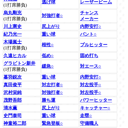
逃げ球
レーザービーム
(1打席勝負)
烏丸剛充
チャンス
対強打者○
(1打席勝負)
メーカー
川上憲史
尻上がり
内野安打○
紀乃光一
重い球
バント○
木場嵐士
根性○
プルヒッター
(1打席勝負)
久遠ヒカル
低め○
固め打ち
グラビトン新井
緩急○
対エース○
(1打席勝負)
暮羽鋭次
重い球
内野安打○
真田俊平
対左打者○
対左投手○
沢村栄純
対強打者○
対左投手○
茂野吾郎
勝ち運
パワーヒッター
清水薫
尻上がり
キャッチャー○
史門泰司
重い球
走塁○
神童裕二郎
緊急登板○
守備職人