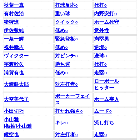
秋葉一真
打球反応○
代打○
有村佐治
重い球
内野安打○
猪狩進
クイック○
ホーム死守
伊佐敷純
低め○
意外性
一条一輝
緊急登板○
満塁男
祝井幸吉
低め○
逆境○
ヴィクター
対ピンチ○
送球○
宇渡幹久
勝ち運
代打○
浦賀有也
低め○
走塁○
ローボール
大鐘餅太郎
対左打者○
ヒッター
ポーカーフェイ
大空美代子
ホーム突入
ス
小田切巧
打たれ強さ○
ムード○
小山雅
キレ○
流し打ち
[振袖]小山雅
鏡空也
対左打者○
走塁○