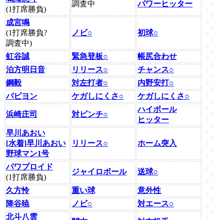
調査中
パワーヒッター
(1打席勝負)
成宮鳴
(1打席勝負?
ノビ○
初球○
調査中)
虹谷誠
緊急登板○
帳尻合わせ
泊方明日音
リリース○
チャンス○
鋼毅
対左打者○
内野安打○
パピヨン
ケガしにくさ○
ケガしにくさ○
ハイボール
浜崎庄司
対ピンチ○
ヒッター
早川あおい
[水着]早川あおい
リリース○
ホーム突入
野球マン1号
パワプロイド
ジャイロボール
送球○
(1打席勝負)
久方怜
重い球
意外性
降谷暁
ノビ○
対エース○
北斗八雲