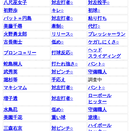
八尺巫女子
対左打者○
対左投手○
初野歩
キレ○
初球○
バット＝円島
対左打者○
粘り打ち
美藤千尋
牽制○
代打○
火野勇太郎
リリース○
プレッシャーラン
古長衛士
低め○
ケガしにくさ○
ヘッド
ブロンコ＝リー
打球反応○
スライディング
蛇島桐人
打たれ強さ○
バント○
武秀英
対ピンチ○
守備職人
堀杉等
手応え
調査中
マキシマム
対左打者○
バント○
ローボール
増子透
対左打者○
ヒッター
水鳥忍
低め○
守備職人
美園千花
重い球
逆境○
ハイボール
三森右京
対ピンチ○