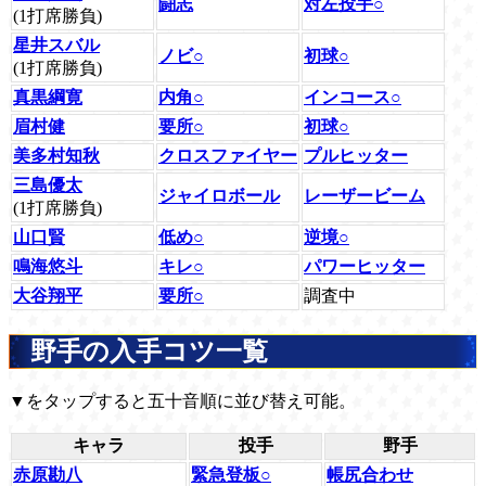
闘志
対左投手○
(1打席勝負)
星井スバル
ノビ○
初球○
(1打席勝負)
真黒綱寛
内角○
インコース○
眉村健
要所○
初球○
美多村知秋
クロスファイヤー
プルヒッター
三島優太
ジャイロボール
レーザービーム
(1打席勝負)
山口賢
低め○
逆境○
鳴海悠斗
キレ○
パワーヒッター
大谷翔平
要所○
調査中
野手の入手コツ一覧
▼をタップすると五十音順に並び替え可能。
キャラ
投手
野手
赤原勘八
緊急登板○
帳尻合わせ