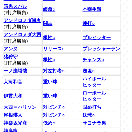
暗黒スバル
緩急○
本塁生還
(1打席勝負)
アンドロメダ嵐丸
闘志
連打○
(1打席勝負)
アンドロメダ大西
根性○
プルヒッター
(1打席勝負)
アンヌ
リリース○
プレッシャーラン
猪狩守
根性○
チャンス○
(1打席勝負)
一ノ瀬塔哉
対左打者○
逆境○
ハイボール
犬河和音
重い球
ヒッター
ローボール
伊貫大和
重い球
ヒッター
大西＝ハリソン
対ピンチ○
固め打ち
尾根瑛人
対ピンチ○
送球○
神楽坂光彦
低め○
サヨナラ男
神高龍