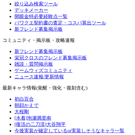
絞り込み検索ツール
デッキメーカー
開眼金特必要経験点一覧
パワクエ契約書の査定・コスパ算出ツール
新フレンド募集掲示板
コミュニティ・掲示板・攻略速報
新フレンド募集掲示板
栄冠クロスのフレンド募集掲示板
雑談・質問掲示板
ゲームウィズコミュニティ
ニュース速報/更新情報
最新キャラ情報(覚醒・強化・復刻含む)
初白百合
朝顔かえで
大桜剛
[水着]泡瀬満里南
[復活の二刀流]大谷翔平
今後実装が確定しているor実装しそうなキャラ一覧