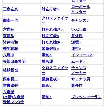
ヒッター
ローボール
三森左京
対左打者○
ヒッター
クロスファイヤ
御幸一也
チャンス○
ー
六鹿陸
打たれ強さ○
いぶし銀
森河岳
対左打者○
意外性
諸井清和
打たれ強さ○
逆境○
柳生鞘花
緊急登板○
連打○
八嶋中
牽制○
インコース○
矢部田亜希子
勝ち運
ムード○
クロスファイヤ
チャンス
結城哲也
ー
メーカー
四条賢二
緊急登板○
サヨナラ男
雷轟遙登
低め○
意外性
六道聖
[水着]六道聖
牽制○
プレッシャーラン
野球マン3号