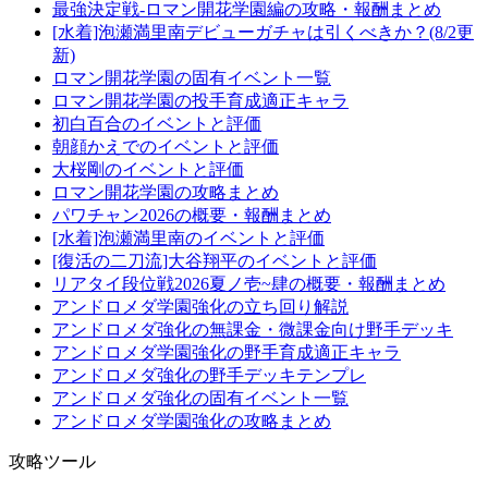
最強決定戦-ロマン開花学園編の攻略・報酬まとめ
[水着]泡瀬満里南デビューガチャは引くべきか？(8/2更
新)
ロマン開花学園の固有イベント一覧
ロマン開花学園の投手育成適正キャラ
初白百合のイベントと評価
朝顔かえでのイベントと評価
大桜剛のイベントと評価
ロマン開花学園の攻略まとめ
パワチャン2026の概要・報酬まとめ
[水着]泡瀬満里南のイベントと評価
[復活の二刀流]大谷翔平のイベントと評価
リアタイ段位戦2026夏ノ壱~肆の概要・報酬まとめ
アンドロメダ学園強化の立ち回り解説
アンドロメダ強化の無課金・微課金向け野手デッキ
アンドロメダ学園強化の野手育成適正キャラ
アンドロメダ強化の野手デッキテンプレ
アンドロメダ強化の固有イベント一覧
アンドロメダ学園強化の攻略まとめ
攻略ツール