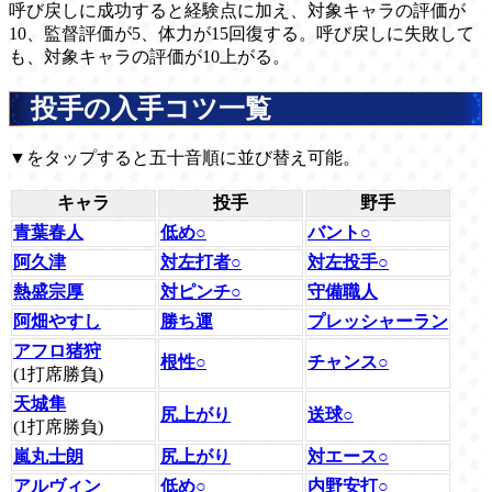
呼び戻しに成功すると経験点に加え、対象キャラの評価が
10、監督評価が5、体力が15回復する。呼び戻しに失敗して
も、対象キャラの評価が10上がる。
投手の入手コツ一覧
▼をタップすると五十音順に並び替え可能。
キャラ
投手
野手
青葉春人
低め○
バント○
阿久津
対左打者○
対左投手○
熱盛宗厚
対ピンチ○
守備職人
阿畑やすし
勝ち運
プレッシャーラン
アフロ猪狩
根性○
チャンス○
(1打席勝負)
天城隼
尻上がり
送球○
(1打席勝負)
嵐丸士朗
尻上がり
対エース○
アルヴィン
低め○
内野安打○