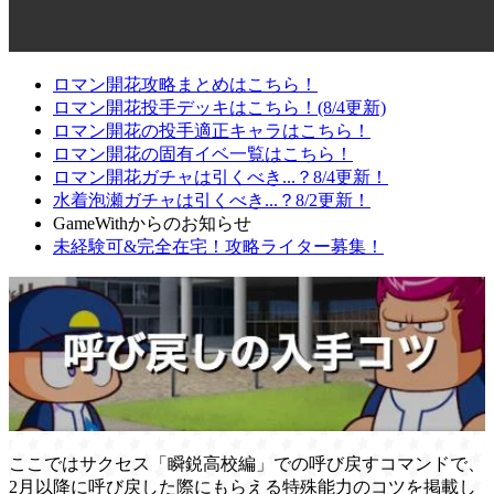
ロマン開花攻略まとめはこちら！
ロマン開花投手デッキはこちら！(8/4更新)
ロマン開花の投手適正キャラはこちら！
ロマン開花の固有イベ一覧はこちら！
ロマン開花ガチャは引くべき...？8/4更新！
水着泡瀬ガチャは引くべき...？8/2更新！
GameWithからのお知らせ
未経験可&完全在宅！攻略ライター募集！
ここではサクセス「瞬鋭高校編」での呼び戻すコマンドで、
2月以降に呼び戻した際にもらえる特殊能力のコツを掲載し