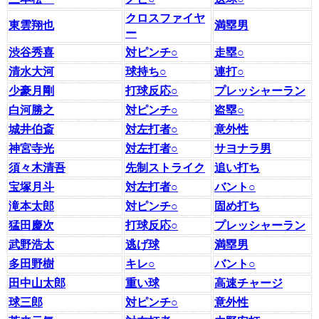
クロスファイヤ
東雲翔也
満塁男
ー
渋谷秀喜
対ピンチ○
走塁○
清水大河
球持ち○
連打○
少豪月剛
打球反応○
プレッシャーラン
白河勝之
対ピンチ○
盗塁○
城井伯斎
対左打者○
意外性
神宮寺光
対左打者○
サヨナラ男
須々木清吾
先制ストライク
追い打ち
宝塚月斗
対左打者○
バント○
滝本太郎
対ピンチ○
固め打ち
猛田慶次
打球反応○
プレッシャーラン
武野浩太
逃げ球
満塁男
多田野樹
キレ○
バント○
田中山太郎
重い球
高速チャージ
球三郎
対ピンチ○
意外性