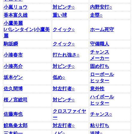
小嵐リョウ
対ピンチ○
内野安打○
香本富久雄
重い球
走塁○
小鷹美麗
[バレンタイン]小鷹美
クイック○
ホーム死守
麗
駒坂瞬
クイック○
守備職人
チャンス
小湊春市
打たれ強さ○
メーカー
小湊亮介
対ピンチ○
固め打ち
ローボール
坂本ゲン
低め○
ヒッター
佐久間博
対左打者○
意外性
ハイボール
桜ノ宮総司
対ピンチ○
ヒッター
クロスファイヤ
佐藤寿也
チャンス○
ー
鮫島粂太郎
対左打者○
粘り打ち
三本松一
ノビ○
送球○