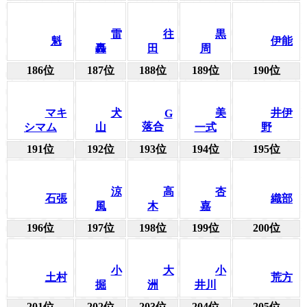
雷
往
黒
魁
伊能
轟
田
周
186位
187位
188位
189位
190位
マキ
犬
美
井伊
G
落合
シマム
山
一式
野
191位
192位
193位
194位
195位
涼
高
杏
石張
織部
風
木
嘉
196位
197位
198位
199位
200位
小
大
小
土村
荒方
掘
洲
井川
201位
202位
203位
204位
205位