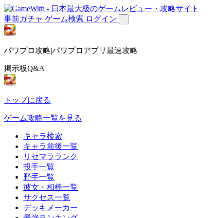
事前ガチャ
ゲーム検索
ログイン
パワプロ攻略|パワプロアプリ最速攻略
掲示板Q&A
トップに戻る
ゲーム攻略一覧を見る
キャラ検索
キャラ前後一覧
リセマラランク
投手一覧
野手一覧
彼女・相棒一覧
サクセス一覧
デッキメーカー
最強ランキング