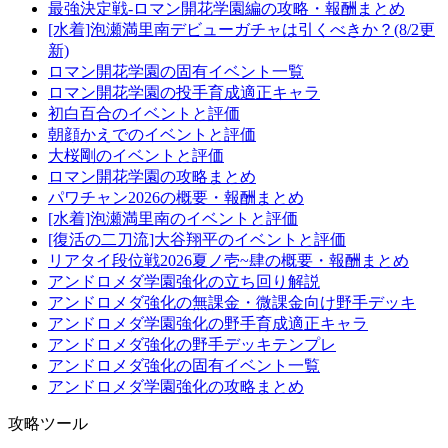
最強決定戦-ロマン開花学園編の攻略・報酬まとめ
[水着]泡瀬満里南デビューガチャは引くべきか？(8/2更
新)
ロマン開花学園の固有イベント一覧
ロマン開花学園の投手育成適正キャラ
初白百合のイベントと評価
朝顔かえでのイベントと評価
大桜剛のイベントと評価
ロマン開花学園の攻略まとめ
パワチャン2026の概要・報酬まとめ
[水着]泡瀬満里南のイベントと評価
[復活の二刀流]大谷翔平のイベントと評価
リアタイ段位戦2026夏ノ壱~肆の概要・報酬まとめ
アンドロメダ学園強化の立ち回り解説
アンドロメダ強化の無課金・微課金向け野手デッキ
アンドロメダ学園強化の野手育成適正キャラ
アンドロメダ強化の野手デッキテンプレ
アンドロメダ強化の固有イベント一覧
アンドロメダ学園強化の攻略まとめ
攻略ツール