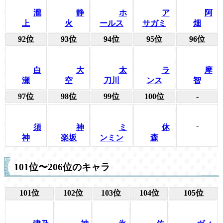
瀧
静
ホ
ア
阿
上
火
ールス
サガミ
畑
92位
93位
94位
95位
96位
白
大
太
ラ
摩
瀬
空
刀川
ンス
智
97位
98位
99位
100位
-
-
須
神
ミ
休
神
楽坂
ンミン
森
101位〜206位のキャラ
101位
102位
103位
104位
105位