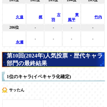
古
東
久遠
梶
竹内
羽
風平
206位
-
-
-
-
-
-
-
-
永瀬
第10回(2024年)人気投票・歴代キャラ
部門の最終結果
1位のキャラ(イベキャラ化確定)
サッたん