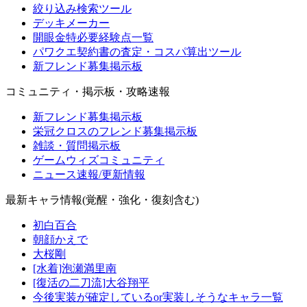
絞り込み検索ツール
デッキメーカー
開眼金特必要経験点一覧
パワクエ契約書の査定・コスパ算出ツール
新フレンド募集掲示板
コミュニティ・掲示板・攻略速報
新フレンド募集掲示板
栄冠クロスのフレンド募集掲示板
雑談・質問掲示板
ゲームウィズコミュニティ
ニュース速報/更新情報
最新キャラ情報(覚醒・強化・復刻含む)
初白百合
朝顔かえで
大桜剛
[水着]泡瀬満里南
[復活の二刀流]大谷翔平
今後実装が確定しているor実装しそうなキャラ一覧