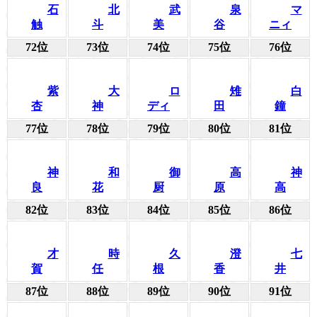
石
北
武
泉
マ
触
斗
美
谷
ニィ
72位
73位
74位
75位
76位
紫
大
ロ
雉
白
杏
神
ディ
田
鐘
77位
78位
79位
80位
81位
神
和
御
高
神
良
花
厨
原
高
82位
83位
84位
85位
86位
才
時
久
澄
七
賀
任
根
香
井
87位
88位
89位
90位
91位