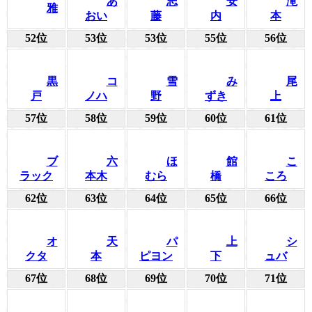
あ
志
安
滝
雅
おい
藤
内
本
52位
53位
53位
55位
56位
黒
コ
雪
み
尾
戸
ノハ
野
ずき
上
57位
58位
59位
60位
61位
ブ
六
ほ
館
こ
ラック
本木
むら
橋
ころ
62位
63位
64位
65位
66位
オ
天
パ
上
シ
クタ
本
ピヨン
下
ュバ
67位
68位
69位
70位
71位