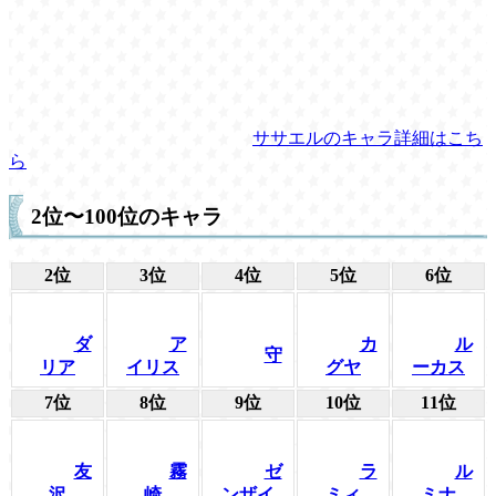
ササエルのキャラ詳細はこち
ら
2位〜100位のキャラ
2位
3位
4位
5位
6位
ダ
ア
カ
ル
守
リア
イリス
グヤ
ーカス
7位
8位
9位
10位
11位
友
霧
ゼ
ラ
ル
沢
崎
ンザイ
ミィ
ミナ