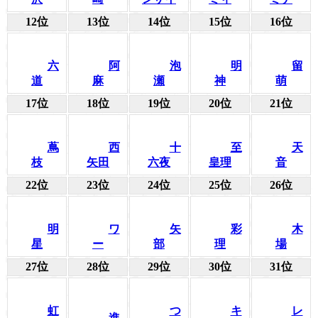
12位
13位
14位
15位
16位
六
阿
泡
明
留
道
麻
瀬
神
萌
17位
18位
19位
20位
21位
蔦
西
十
至
天
枝
矢田
六夜
皇理
音
22位
23位
24位
25位
26位
明
ワ
矢
彩
木
星
ー
部
理
場
27位
28位
29位
30位
31位
虹
つ
キ
レ
進