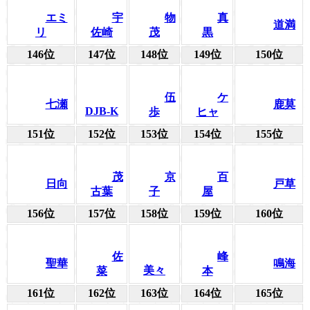
エミ
宇
物
真
道満
リ
佐崎
茂
黒
146位
147位
148位
149位
150位
伍
ケ
七瀬
鹿莫
DJB-K
歩
ヒャ
151位
152位
153位
154位
155位
茂
京
百
日向
戸草
古葉
子
屋
156位
157位
158位
159位
160位
佐
峰
聖華
鳴海
美々
菜
本
161位
162位
163位
164位
165位