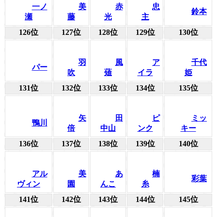
一ノ
美
赤
忠
鈴本
瀬
藤
光
主
126位
127位
128位
129位
130位
羽
風
ア
千代
パー
吹
薙
イラ
姫
131位
132位
133位
134位
135位
矢
田
ピ
ミッ
鴨川
倍
中山
ンク
キー
136位
137位
138位
139位
140位
アル
美
あ
楠
彩葉
ヴィン
園
んこ
糸
141位
142位
143位
144位
145位