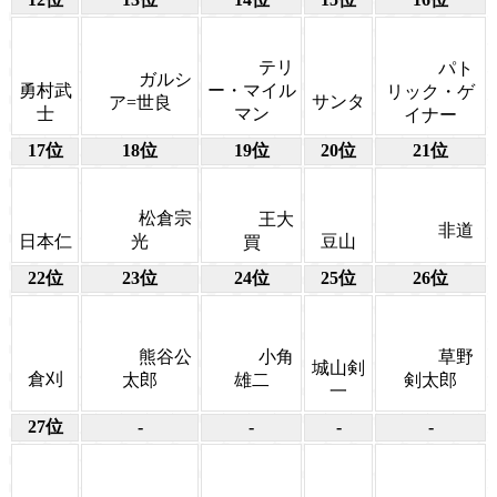
テリ
パト
ガルシ
ー・マイル
勇村武
リック・ゲ
サンタ
ア=世良
マン
士
イナー
17位
18位
19位
20位
21位
松倉宗
王大
非道
光
日本仁
豆山
買
22位
23位
24位
25位
26位
熊谷公
小角
草野
城山剣
倉刈
太郎
雄二
剣太郎
一
27位
-
-
-
-