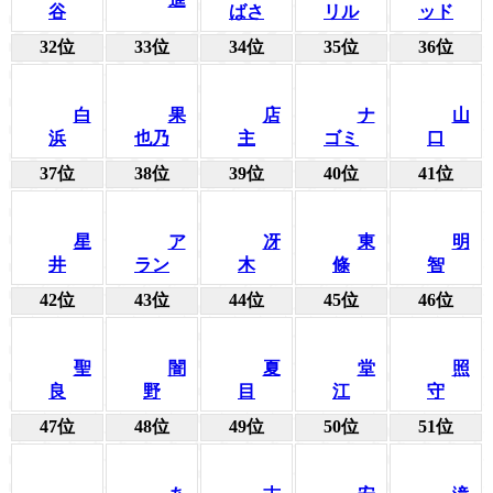
谷
ばさ
リル
ッド
32位
33位
34位
35位
36位
白
果
店
ナ
山
浜
也乃
主
ゴミ
口
37位
38位
39位
40位
41位
星
ア
冴
東
明
井
ラン
木
條
智
42位
43位
44位
45位
46位
聖
闇
夏
堂
照
良
野
目
江
守
47位
48位
49位
50位
51位