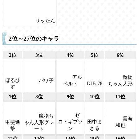
サッたん
2位～27位のキャラ
2位
3位
4位
5位
6位
アル
魔物
ほるひ
パワ子
DJB-78
ベルト
ちゃん人形
す
7位
8位
9位
10位
11位
ゼ
魔物ち
雲海
田中ま
ロ・ギブソ
甲斐進
ゃん人形グレ
和也
さる
ン
撃
ート
12位
13位
14位
15位
16位