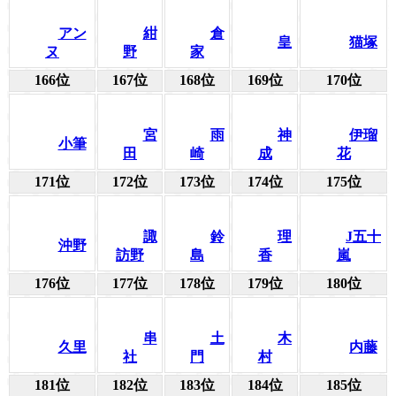
アン
紺
倉
皇
猫塚
ヌ
野
家
166位
167位
168位
169位
170位
宮
雨
神
伊瑠
小筆
田
崎
成
花
171位
172位
173位
174位
175位
諏
鈴
理
J五十
沖野
訪野
島
香
嵐
176位
177位
178位
179位
180位
串
土
木
久里
内藤
社
門
村
181位
182位
183位
184位
185位