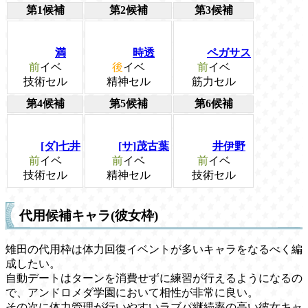
第1候補
第2候補
第3候補
満
時透
ペガサス
前
イベ
後
イベ
前
イベ
技術セル
精神セル
筋力セル
第4候補
第5候補
第6候補
[ダ]七井
[サ]茂古葉
井伊野
前
イベ
前
イベ
前
イベ
技術セル
精神セル
技術セル
代用候補キャラ(彼女枠)
雉田の代用枠は体力回復イベントが多いキャラをなるべく編
成したい。
自動デートはターンを消費せずに練習が行えるようになるの
で、アンドロメダ学園において相性が非常に良い。
その次に体力管理が行いやすいラブパ継続率の高い彼女キャ