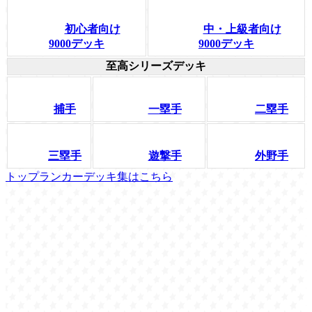
初心者向け
中・上級者向け
9000デッキ
9000デッキ
至高シリーズデッキ
捕手
一塁手
二塁手
三塁手
遊撃手
外野手
トップランカーデッキ集はこちら