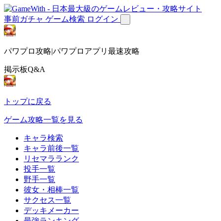
事前ガチャ
ゲーム検索
ログイン
パワプロ攻略|パワプロアプリ最速攻略
掲示板Q&A
トップに戻る
ゲーム攻略一覧を見る
キャラ検索
キャラ前後一覧
リセマラランク
投手一覧
野手一覧
彼女・相棒一覧
サクセス一覧
デッキメーカー
最強ランキング