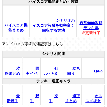
ハイスコア機能まとめ・攻略
シナリオハ
通常9000攻略
ハイスコア機
イスコア報酬を効率良く
デッキ集
能まとめ
回収する方法
※更新終了
アンドロメダ学園関連記事はこちら！
シナリオ関連
攻
固
セ
立ち
Q&A
略まとめ
有イベ
ル・VR
回り
デッキ・適正キャラ
最
野
投
適正
オス
新野手
手
手
まとめ
スメ彼女