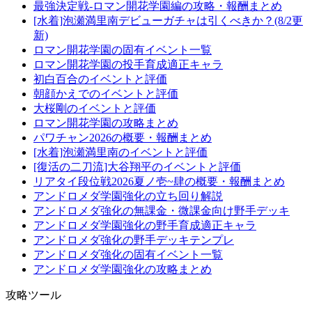
最強決定戦-ロマン開花学園編の攻略・報酬まとめ
[水着]泡瀬満里南デビューガチャは引くべきか？(8/2更
新)
ロマン開花学園の固有イベント一覧
ロマン開花学園の投手育成適正キャラ
初白百合のイベントと評価
朝顔かえでのイベントと評価
大桜剛のイベントと評価
ロマン開花学園の攻略まとめ
パワチャン2026の概要・報酬まとめ
[水着]泡瀬満里南のイベントと評価
[復活の二刀流]大谷翔平のイベントと評価
リアタイ段位戦2026夏ノ壱~肆の概要・報酬まとめ
アンドロメダ学園強化の立ち回り解説
アンドロメダ強化の無課金・微課金向け野手デッキ
アンドロメダ学園強化の野手育成適正キャラ
アンドロメダ強化の野手デッキテンプレ
アンドロメダ強化の固有イベント一覧
アンドロメダ学園強化の攻略まとめ
攻略ツール