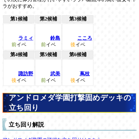
ラがおすすめ。
第1候補
第2候補
第3候補
ラミィ
鈴島
こころ
前
イベ
前
イベ
後
イベ
第4候補
第5候補
第6候補
諏訪野
武美
蔦枝
後
イベ
前
イベ
後
イベ
アンドロメダ学園打撃固めデッキの
立ち回り
立ち回り解説