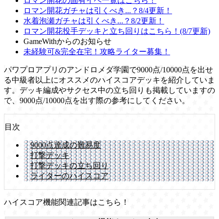
ロマン開花の固有イベ一覧はこちら！
ロマン開花ガチャは引くべき...？8/4更新！
水着泡瀬ガチャは引くべき...？8/2更新！
ロマン開花投手デッキと立ち回りはこちら！(8/7更新)
GameWithからのお知らせ
未経験可&完全在宅！攻略ライター募集！
パワプロアプリのアンドロメダ学園で9000点/10000点を出せ
る中級者以上にオススメのハイスコアデッキを紹介していま
す。デッキ編成やサクセス中の立ち回りも掲載していますの
で、9000点/10000点を出す際の参考にしてください。
目次
9000点達成の難易度
打撃デッキ
打撃デッキの立ち回り
ライターのハイスコア
ハイスコア機能関連記事はこちら！