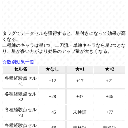
タッグでデータセルを獲得すると、星付きになって効果が高
くなる。
二種練のキャラは星1つ、二刀流・単練キャラなら星2つとな
り、星が多い方がより効果のアップ量が大きくなる。
☆数別効果一覧
セル名
★なし
★×1
★×2
各種経験点セル
+12
+17
+21
×1
各種経験点セル
+28
+37
+46
×2
各種経験点セル
+45
未検証
+77
×3
各種経験点セル
+66
未検証
未検証