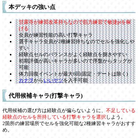
本デッキの強い点
甘露寺が練習改革持ちなので筋力練習で敏捷ptを稼
げる
全員が練習性能の高い打撃キャラ
選手キャラ全員が2種練習持ちなのでセルを強化しや
すい
経験点セルのバランスがよく経験点を捌きやすい
初期評価が高いキャラが多いので序盤からタッグが
可能
体力回復イベントが最大6回(固定・デートは除く)
カナヲ
から
いいヤツ
を入手可能
代用候補キャラ(打撃キャラ)
代用候補の選び方は経験点が偏らないように、
不足している
経験点のセルを所持している打撃キャラを選択
しよう。
2箇所の練習場所でセルを強化可能な2種練習キャラがおすす
め。