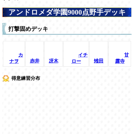
アンドロメダ学園9000点野手デッキ
打撃固めデッキ
カ
イチ
甘
赤井
冴木
雉田
ナヲ
ロー
露寺
得意練習分布