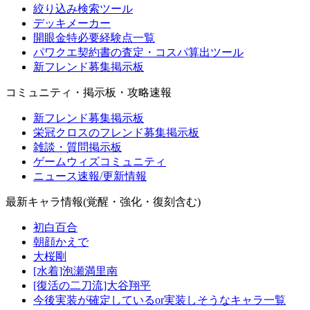
絞り込み検索ツール
デッキメーカー
開眼金特必要経験点一覧
パワクエ契約書の査定・コスパ算出ツール
新フレンド募集掲示板
コミュニティ・掲示板・攻略速報
新フレンド募集掲示板
栄冠クロスのフレンド募集掲示板
雑談・質問掲示板
ゲームウィズコミュニティ
ニュース速報/更新情報
最新キャラ情報(覚醒・強化・復刻含む)
初白百合
朝顔かえで
大桜剛
[水着]泡瀬満里南
[復活の二刀流]大谷翔平
今後実装が確定しているor実装しそうなキャラ一覧