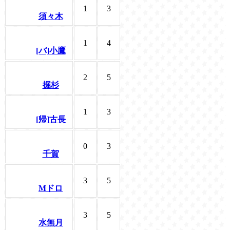
1
3
須々木
1
4
[バ]小鷹
2
5
掘杉
1
3
[帰]古長
0
3
千賀
3
5
Mドロ
3
5
水無月