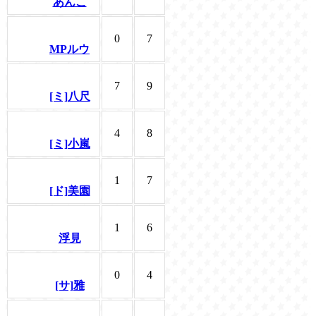
あんこ
0
7
MPルウ
7
9
[ミ]八尺
4
8
[ミ]小嵐
1
7
[ド]美園
1
6
浮見
0
4
[サ]雅