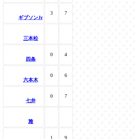
3
7
ギブソンJr
三本松
0
4
四条
0
6
六本木
0
7
七井
雅
1
9