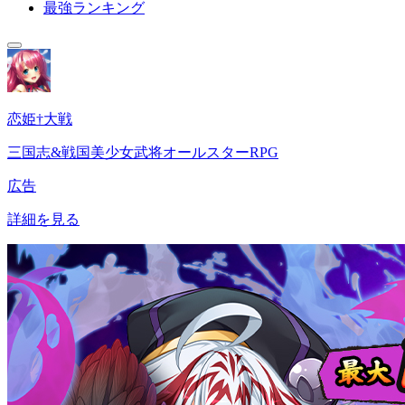
最強ランキング
恋姫†大戦
三国志&戦国美少女武将オールスターRPG
広告
詳細を見る