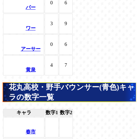
0
6
パー
3
9
ワー
0
6
アーサー
4
7
黄泉
花丸高校・野手バウンサー(青色)キャ
ラの数字一覧
キャラ
数字1
数字2
春市