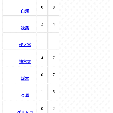
0
8
白河
2
4
秋葉
桜ノ宮
4
7
神宮寺
0
7
坂本
1
5
金原
0
2
グリドロ