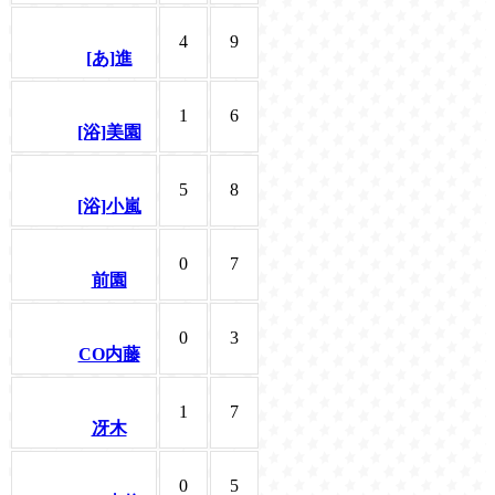
4
9
[あ]進
1
6
[浴]美園
5
8
[浴]小嵐
0
7
前園
0
3
CO内藤
1
7
冴木
0
5