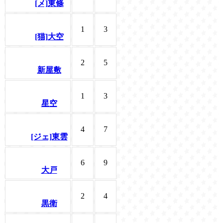
[メ]東條
1
3
[猫]大空
2
5
新屋敷
1
3
星空
4
7
[ジェ]東雲
6
9
大戸
2
4
黒衛