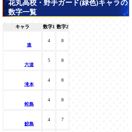
花丸高校・野手ガード(緑色)キャラの
数字一覧
キャラ
数字1
数字2
4
8
進
5
8
六道
4
8
滝本
4
8
蛇島
4
7
鮫島