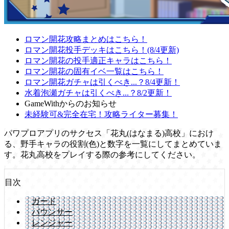
ロマン開花攻略まとめはこちら！
ロマン開花投手デッキはこちら！(8/4更新)
ロマン開花の投手適正キャラはこちら！
ロマン開花の固有イベ一覧はこちら！
ロマン開花ガチャは引くべき...？8/4更新！
水着泡瀬ガチャは引くべき...？8/2更新！
GameWithからのお知らせ
未経験可&完全在宅！攻略ライター募集！
パワプロアプリのサクセス「花丸(はなまる)高校」におけ
る、野手キャラの役割(色)と数字を一覧にしてまとめていま
す。花丸高校をプレイする際の参考にしてください。
目次
ガード
バウンサー
レンジャー