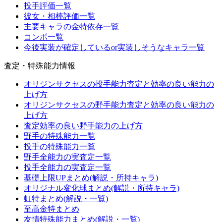
投手評価一覧
彼女・相棒評価一覧
主要キャラの金特依存一覧
コンボ一覧
今後実装が確定しているor実装しそうなキャラ一覧
査定・特殊能力情報
オリジンサクセスの投手能力査定と効率の良い能力の
上げ方
オリジンサクセスの野手能力査定と効率の良い能力の
上げ方
査定効率の良い野手能力の上げ方
野手の特殊能力一覧
投手の特殊能力一覧
野手全能力の実査定一覧
投手全能力の実査定一覧
基礎上限UPまとめ(解説・所持キャラ)
オリジナル変化球まとめ(解説・所持キャラ)
虹特まとめ(解説・一覧)
至高金特まとめ
友情特殊能力まとめ(解説・一覧)