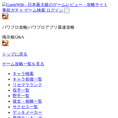
事前ガチャ
ゲーム検索
ログイン
パワプロ攻略|パワプロアプリ最速攻略
掲示板Q&A
トップに戻る
ゲーム攻略一覧を見る
キャラ検索
キャラ前後一覧
リセマラランク
投手一覧
野手一覧
彼女・相棒一覧
サクセス一覧
デッキメーカー
最強ランキング