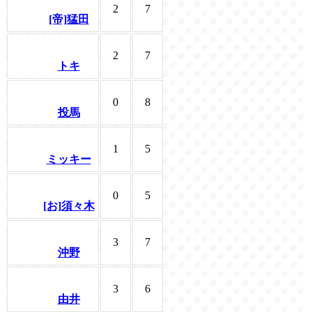
2
7
[帝]猛田
2
7
トキ
0
8
投馬
1
5
ミッキー
0
5
[お]須々木
3
7
沖野
3
6
由井