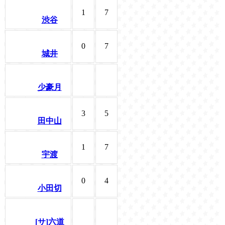
1
7
渋谷
0
7
城井
少豪月
3
5
田中山
1
7
宇渡
0
4
小田切
[サ]六道