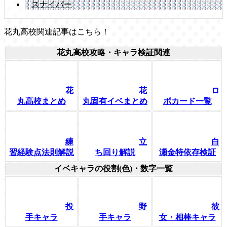
スナイパー
花丸高校関連記事はこちら！
花丸高校攻略・キャラ検証関連
花
花
ロ
丸高校まとめ
丸固有イベまとめ
ボカード一覧
練
立
白
習経験点法則解説
ち回り解説
瀬金特依存検証
イベキャラの役割(色)・数字一覧
投
野
彼
手キャラ
手キャラ
女・相棒キャラ