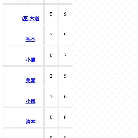
5
9
[巫]六道
7
9
香本
0
7
小鷹
2
9
美園
1
6
小嵐
0
8
清本
0
8