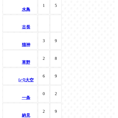
1
5
水鳥
古長
3
9
猫神
2
8
草野
6
9
[バ]大空
0
2
一条
2
9
納見