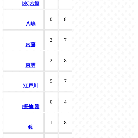
[水]六道
0
8
八嶋
2
7
内藤
2
8
東雲
5
7
江戸川
0
4
[振袖]雅
1
8
鏡