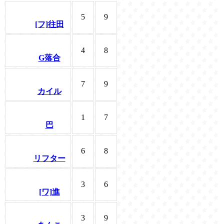
5
9
[フ]往田
4
8
G落合
7
9
カイル
1
7
巴
6
8
リフター
3
6
[ワ]進
3
9