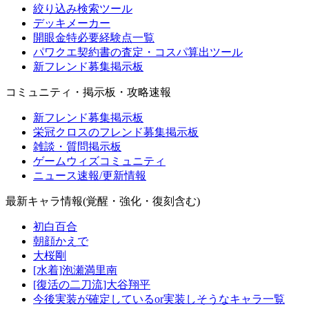
絞り込み検索ツール
デッキメーカー
開眼金特必要経験点一覧
パワクエ契約書の査定・コスパ算出ツール
新フレンド募集掲示板
コミュニティ・掲示板・攻略速報
新フレンド募集掲示板
栄冠クロスのフレンド募集掲示板
雑談・質問掲示板
ゲームウィズコミュニティ
ニュース速報/更新情報
最新キャラ情報(覚醒・強化・復刻含む)
初白百合
朝顔かえで
大桜剛
[水着]泡瀬満里南
[復活の二刀流]大谷翔平
今後実装が確定しているor実装しそうなキャラ一覧