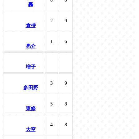
轟
2
9
倉持
1
6
亮介
増子
3
9
多田野
5
8
東條
4
8
大空