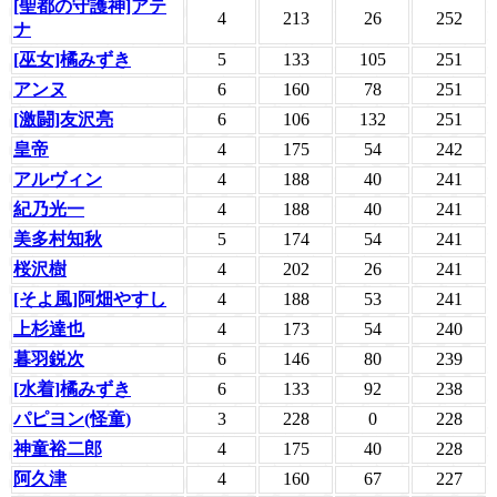
[聖都の守護神]アテ
4
213
26
252
ナ
[巫女]橘みずき
5
133
105
251
アンヌ
6
160
78
251
[激闘]友沢亮
6
106
132
251
皇帝
4
175
54
242
アルヴィン
4
188
40
241
紀乃光一
4
188
40
241
美多村知秋
5
174
54
241
桜沢樹
4
202
26
241
[そよ風]阿畑やすし
4
188
53
241
上杉達也
4
173
54
240
暮羽鋭次
6
146
80
239
[水着]橘みずき
6
133
92
238
パピヨン(怪童)
3
228
0
228
神童裕二郎
4
175
40
228
阿久津
4
160
67
227