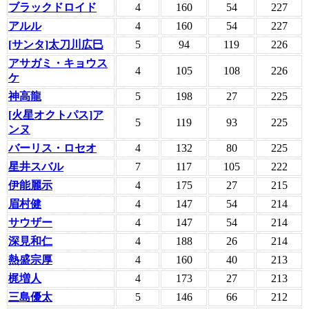
ブラックドロイド
4
160
54
227
アルル
4
160
54
227
[サンタ]太刀川広巳
5
94
119
226
アサガミ・キョウス
4
105
108
226
ケ
神高龍
5
198
27
225
[火星オクトパス]ア
5
119
93
225
ンヌ
バーリス・ロセオ
4
132
80
225
星井スバル
7
117
105
222
伊能麗示
4
175
27
215
眉村健
4
147
54
214
サウザー
4
147
54
214
深見和仁
4
188
26
214
熱盛宗厚
4
160
40
213
梶増人
4
173
27
213
三島優太
5
146
66
212