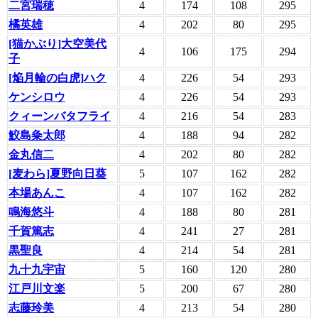
二宮瑞穂
4
174
108
295
橘英雄
4
202
80
295
[猫かぶり]大空美代
4
106
175
294
子
[焔月輪の白虎]ハク
4
226
54
293
ケンシロウ
4
226
54
293
クィーンバタフライ
4
216
54
283
鮫島粂太郎
4
188
94
282
金丸信二
4
202
80
282
[麦わら]夏野向日葵
5
107
162
282
本場あんこ
4
107
162
282
鳴海悠斗
4
188
80
281
千賀篤志
4
241
27
281
黒聖良
4
214
54
281
九十九宇宙
5
160
120
280
江戸川文楽
5
200
67
280
志藤玲美
4
213
54
280